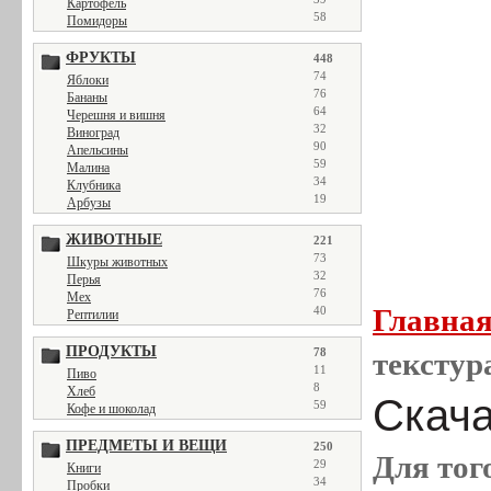
Картофель
58
Помидоры
ФРУКТЫ
448
74
Яблоки
76
Бананы
64
Черешня и вишня
32
Виноград
90
Апельсины
59
Малина
34
Клубника
19
Арбузы
ЖИВОТНЫЕ
221
73
Шкуры животных
32
Перья
76
Мех
Главна
40
Рептилии
ПРОДУКТЫ
78
текстур
11
Пиво
8
Хлеб
Скача
59
Кофе и шоколад
ПРЕДМЕТЫ И ВЕЩИ
250
Для тог
29
Книги
34
Пробки