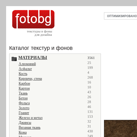
текстуры и фоны
для дизайна
Каталог текстур и фонов
МАТЕРИАЛЫ
3561
25
Алюминий
199
Асфальт
4
Кость
268
Кирпичи, стена
16
Карбон
10
Картон
43
Ткань
26
Бетон
28
Фольга
46
Золото
131
Гранит
153
Железо и метал
32
Джинсы
31
Вязаная ткань
430
Кожа
249