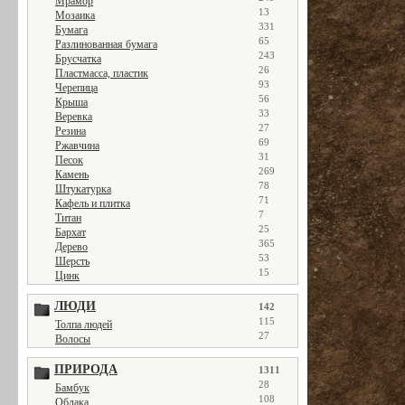
Мрамор
13
Мозаика
331
Бумага
65
Разлинованная бумага
243
Брусчатка
26
Пластмасса, пластик
93
Черепица
56
Крыша
33
Веревка
27
Резина
69
Ржавчина
31
Песок
269
Камень
78
Штукатурка
71
Кафель и плитка
7
Титан
25
Бархат
365
Дерево
53
Шерсть
15
Цинк
ЛЮДИ
142
115
Толпа людей
27
Волосы
ПРИРОДА
1311
28
Бамбук
108
Облака