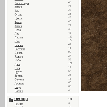
40
Капли воды
21
Земля
25
Ель
28
Огонь
43
Цветы
40
Трава
21
Земля
35
Небо
45
Лед
113
Листья
134
Свет
41
Галька
14
Растения
99
Дождь
27
Радуга
56
Небо
108
Дым
11
Снег
63
Грунт
23
Звезды
16
Солома
66
Деревья
66
Вода
40
Волны
ОВОЩИ
100
3
Разные
39