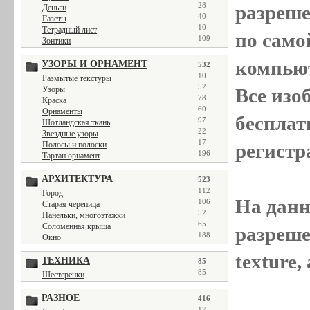
28
разреш
Деньги
40
Газеты
10
Тетрадный лист
по само
109
Зонтики
компью
УЗОРЫ И ОРНАМЕНТ
532
10
Размытые текстуры
52
Узоры
Все
изо
78
Краска
60
Орнаменты
бесплат
97
Шотландская ткань
22
Звездные узоры
17
Полосы и полоски
регистр
196
Тартан орнамент
АРХИТЕКТУРА
523
112
Город
На данн
106
Старая черепица
52
Панельки, многоэтажки
65
Соломенная крыша
разреше
188
Окно
texture
ТЕХНИКА
85
85
Шестеренки
РАЗНОЕ
416
17