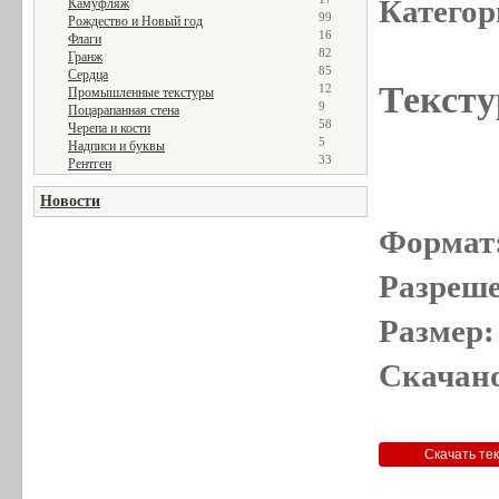
Категор
Камуфляж
99
Рождество и Новый год
16
Флаги
82
Гранж
85
Сердца
Тексту
12
Промышленные текстуры
9
Поцарапанная стена
58
Черепа и кости
5
Надписи и буквы
33
Рентген
Новости
Формат
Разреше
Размер:
Скачано