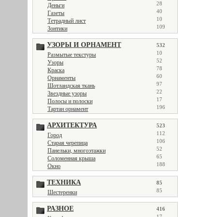
28
Деньги
40
Газеты
10
Тетрадный лист
109
Зонтики
УЗОРЫ И ОРНАМЕНТ
532
10
Размытые текстуры
52
Узоры
78
Краска
60
Орнаменты
97
Шотландская ткань
22
Звездные узоры
17
Полосы и полоски
196
Тартан орнамент
АРХИТЕКТУРА
523
112
Город
106
Старая черепица
52
Панельки, многоэтажки
65
Соломенная крыша
188
Окно
ТЕХНИКА
85
85
Шестеренки
РАЗНОЕ
416
17