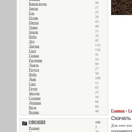
40
Капли воды
21
Земля
25
Ель
28
Огонь
43
Цветы
40
Трава
21
Земля
35
Небо
45
Лед
113
Листья
134
Свет
41
Галька
14
Растения
99
Дождь
27
Радуга
56
Небо
108
Дым
11
Снег
63
Грунт
23
Звезды
16
Солома
66
Деревья
66
Вода
Главная
»
Ск
40
Волны
Скачать 
ОВОЩИ
100
Для того чт
3
Разные
открывшеес
39