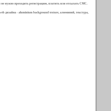
и не нужно проходить регистрацию, платить или отсылать СМС.
web дизайна -
aluminium background texture, алюминий, текстура,