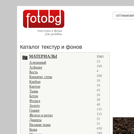
текстуры и фоны
для дизайна
Каталог текстур и фонов
МАТЕРИАЛЫ
3561
25
Алюминий
199
Асфальт
4
Кость
268
Кирпичи, стена
16
Карбон
10
Картон
43
Ткань
26
Бетон
28
Фольга
46
Золото
131
Гранит
153
Железо и метал
32
Джинсы
31
Вязаная ткань
430
Кожа
249