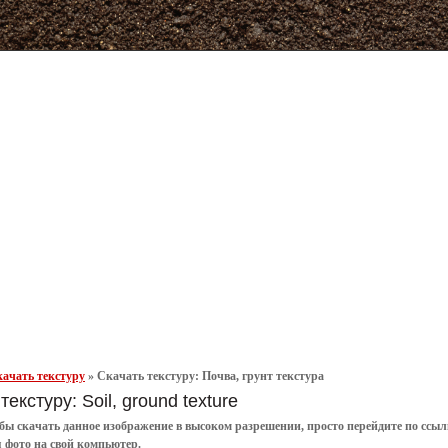
ачать текстуру
»
Скачать текстуру: Почва, грунт текстура
текстуру: Soil, ground texture
обы
скачать
данное
изображение в высоком разрешении
, просто перейдите по сс
я
фото
на свой компьютер.