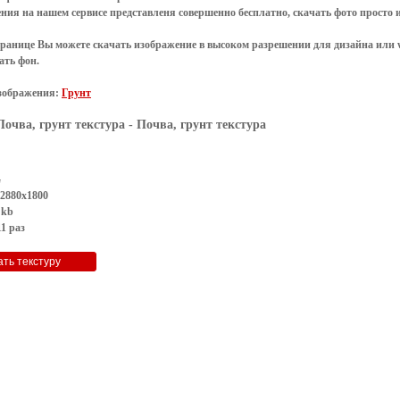
ения
на нашем сервисе представленя совершенно
бесплатно
,
скачать фото
просто 
транице Вы можете скачать изображение в высоком разрешении для дизайна или 
ать фон
.
зображения:
Грунт
Почва, грунт текстура
- Почва, грунт текстура
G
 2880x1800
 kb
1 раз