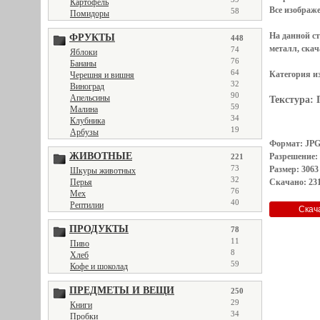
Картофель
Все
изображ
58
Помидоры
На данной с
ФРУКТЫ
448
металл, скач
74
Яблоки
76
Бананы
64
Категория и
Черешня и вишня
32
Виноград
90
Апельсины
Текстура:
59
Малина
34
Клубника
19
Арбузы
Формат: JP
ЖИВОТНЫЕ
Разрешение:
221
73
Размер: 3063
Шкуры животных
32
Скачано: 231
Перья
76
Мех
40
Рептилии
ПРОДУКТЫ
78
11
Пиво
8
Хлеб
59
Кофе и шоколад
ПРЕДМЕТЫ И ВЕЩИ
250
29
Книги
34
Пробки