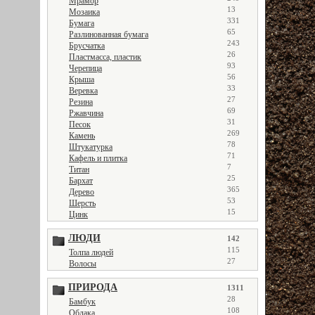
Мрамор
13
Мозаика
331
Бумага
65
Разлинованная бумага
243
Брусчатка
26
Пластмасса, пластик
93
Черепица
56
Крыша
33
Веревка
27
Резина
69
Ржавчина
31
Песок
269
Камень
78
Штукатурка
71
Кафель и плитка
7
Титан
25
Бархат
365
Дерево
53
Шерсть
15
Цинк
ЛЮДИ
142
115
Толпа людей
27
Волосы
ПРИРОДА
1311
28
Бамбук
108
Облака