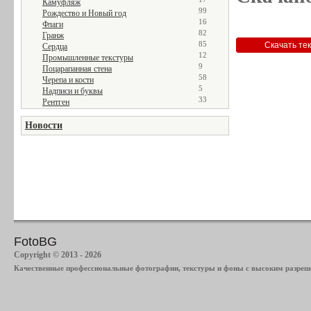
Камуфляж
99
Рождество и Новый год
16
Флаги
82
Гранж
85
Сердца
12
Промышленные текстуры
9
Поцарапанная стена
58
Черепа и кости
5
Надписи и буквы
33
Рентген
Новости
FotoBG
Copyright © 2013 - 2026
Качественные профессиональные фотографии, текстуры и фоны с высоким разреше