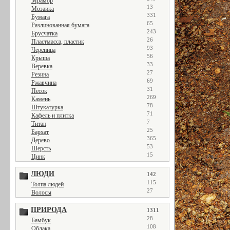
Мрамор
13
Мозаика
331
Бумага
65
Разлинованная бумага
243
Брусчатка
26
Пластмасса, пластик
93
Черепица
56
Крыша
33
Веревка
27
Резина
69
Ржавчина
31
Песок
269
Камень
78
Штукатурка
71
Кафель и плитка
7
Титан
25
Бархат
365
Дерево
53
Шерсть
15
Цинк
ЛЮДИ
142
115
Толпа людей
27
Волосы
ПРИРОДА
1311
28
Бамбук
108
Облака