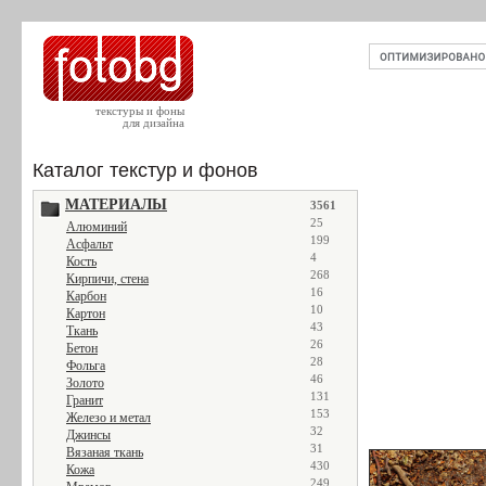
текстуры и фоны
для дизайна
Каталог текстур и фонов
МАТЕРИАЛЫ
3561
25
Алюминий
199
Асфальт
4
Кость
268
Кирпичи, стена
16
Карбон
10
Картон
43
Ткань
26
Бетон
28
Фольга
46
Золото
131
Гранит
153
Железо и метал
32
Джинсы
31
Вязаная ткань
430
Кожа
249