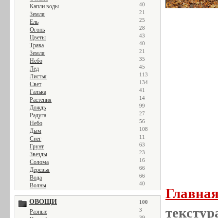
40
Капли воды
21
Земля
25
Ель
28
Огонь
43
Цветы
40
Трава
21
Земля
35
Небо
45
Лед
113
Листья
134
Свет
41
Галька
14
Растения
99
Дождь
27
Радуга
56
Небо
108
Дым
11
Снег
63
Грунт
23
Звезды
16
Солома
66
Деревья
66
Вода
40
Волны
Главна
ОВОЩИ
100
текстур
3
Разные
39