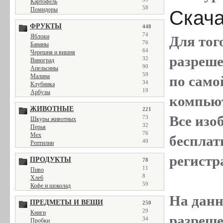
Картофель
58
Помидоры
Скача
ФРУКТЫ
448
74
Яблоки
Для тог
76
Бананы
64
Черешня и вишня
разреш
32
Виноград
90
Апельсины
59
Малина
по само
34
Клубника
19
Арбузы
компью
ЖИВОТНЫЕ
221
Все
изо
73
Шкуры животных
32
Перья
76
Мех
бесплат
40
Рептилии
регистр
ПРОДУКТЫ
78
11
Пиво
8
Хлеб
59
Кофе и шоколад
На данн
ПРЕДМЕТЫ И ВЕЩИ
250
29
Книги
разреше
34
Пробки