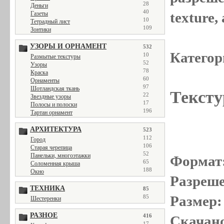
28
Деньги
40
texture
Газеты
10
Тетрадный лист
109
Зонтики
УЗОРЫ И ОРНАМЕНТ
532
Категор
10
Размытые текстуры
52
Узоры
78
Краска
60
Орнаменты
97
Шотландская ткань
Тексту
22
Звездные узоры
17
Полосы и полоски
196
Тартан орнамент
АРХИТЕКТУРА
523
112
Город
106
Старая черепица
52
Панельки, многоэтажки
Формат
65
Соломенная крыша
188
Окно
Разреше
ТЕХНИКА
85
Размер:
85
Шестеренки
РАЗНОЕ
416
Скачано
17