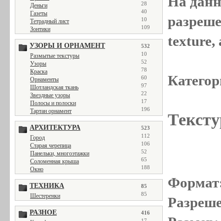
На данн
28
Деньги
40
Газеты
разреше
10
Тетрадный лист
109
Зонтики
texture
УЗОРЫ И ОРНАМЕНТ
532
10
Размытые текстуры
52
Узоры
78
Краска
Категор
60
Орнаменты
97
Шотландская ткань
22
Звездные узоры
17
Полосы и полоски
196
Тартан орнамент
Тексту
АРХИТЕКТУРА
523
112
Город
106
Старая черепица
52
Панельки, многоэтажки
65
Соломенная крыша
188
Окно
Формат
ТЕХНИКА
85
85
Шестеренки
Разреше
РАЗНОЕ
416
17