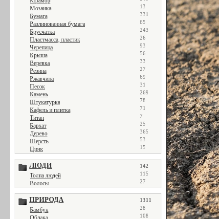
Мрамор
13
Мозаика
331
Бумага
65
Разлинованная бумага
243
Брусчатка
26
Пластмасса, пластик
93
Черепица
56
Крыша
33
Веревка
27
Резина
69
Ржавчина
31
Песок
269
Камень
78
Штукатурка
71
Кафель и плитка
7
Титан
25
Бархат
365
Дерево
53
Шерсть
15
Цинк
ЛЮДИ
142
115
Толпа людей
27
Волосы
ПРИРОДА
1311
28
Бамбук
108
Облака