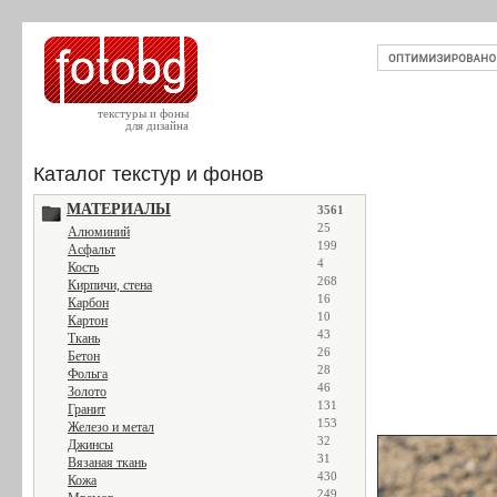
текстуры и фоны
для дизайна
Каталог текстур и фонов
МАТЕРИАЛЫ
3561
25
Алюминий
199
Асфальт
4
Кость
268
Кирпичи, стена
16
Карбон
10
Картон
43
Ткань
26
Бетон
28
Фольга
46
Золото
131
Гранит
153
Железо и метал
32
Джинсы
31
Вязаная ткань
430
Кожа
249