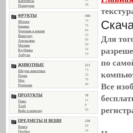
Картофель
58
Помидоры
текстур
ФРУКТЫ
448
Скача
74
Яблоки
76
Бананы
64
Черешня и вишня
32
Виноград
Для тог
90
Апельсины
59
Малина
разреш
34
Клубника
19
Арбузы
по само
ЖИВОТНЫЕ
221
73
Шкуры животных
компью
32
Перья
76
Мех
Все
изо
40
Рептилии
ПРОДУКТЫ
78
бесплат
11
Пиво
8
Хлеб
регистр
59
Кофе и шоколад
ПРЕДМЕТЫ И ВЕЩИ
250
29
Книги
34
Пробки