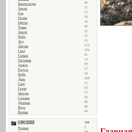
40
Капли воды
21
Земля
25
Ель
28
Огонь
43
Цветы
40
Трава
21
Земля
35
Небо
45
Лед
113
Листья
134
Свет
41
Галька
14
Растения
99
Дождь
27
Радуга
56
Небо
108
Дым
11
Снег
63
Грунт
23
Звезды
16
Солома
66
Деревья
66
Вода
40
Волны
ОВОЩИ
100
3
Разные
Главна
39