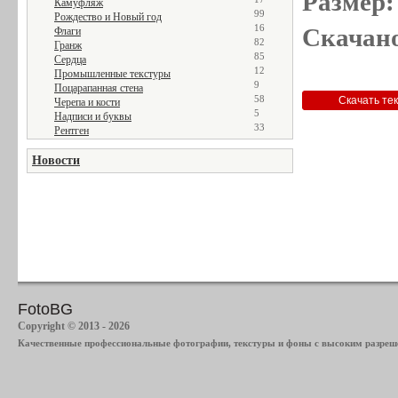
Размер:
Камуфляж
99
Рождество и Новый год
16
Скачано
Флаги
82
Гранж
85
Сердца
12
Промышленные текстуры
9
Поцарапанная стена
58
Черепа и кости
5
Надписи и буквы
33
Рентген
Новости
FotoBG
Copyright © 2013 - 2026
Качественные профессиональные фотографии, текстуры и фоны с высоким разреше