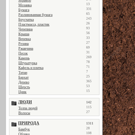
Мрамор
13
Мозаика
331
Бумага
65
Разлинованная бумага
243
Брусчатка
26
Пластмасса, пластик
93
Черепица
56
Крыша
33
Веревка
27
Резина
69
Ржавчина
31
Песок
269
Камень
78
Штукатурка
71
Кафель и плитка
7
Титан
25
Бархат
365
Дерево
53
Шерсть
15
Цинк
ЛЮДИ
142
115
Толпа людей
27
Волосы
ПРИРОДА
1311
28
Бамбук
108
Облака