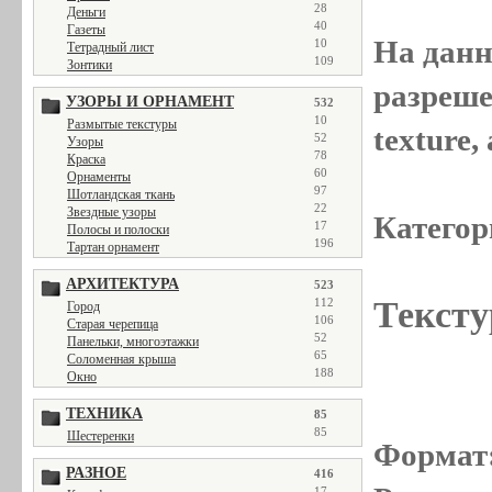
28
Деньги
40
Газеты
На данн
10
Тетрадный лист
109
Зонтики
разреше
УЗОРЫ И ОРНАМЕНТ
532
10
Размытые текстуры
texture
52
Узоры
78
Краска
60
Орнаменты
97
Шотландская ткань
22
Звездные узоры
Категор
17
Полосы и полоски
196
Тартан орнамент
АРХИТЕКТУРА
523
Тексту
112
Город
106
Старая черепица
52
Панельки, многоэтажки
65
Соломенная крыша
188
Окно
ТЕХНИКА
85
85
Шестеренки
Формат
РАЗНОЕ
416
17