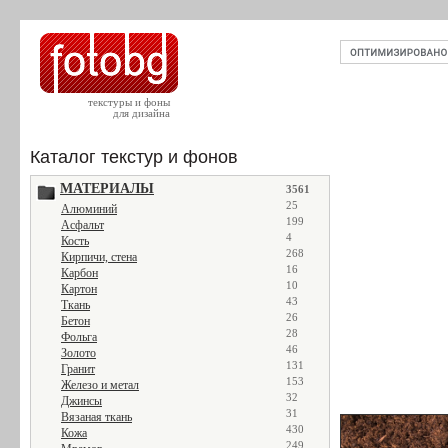
текстуры и фоны
для дизайна
Каталог текстур и фонов
МАТЕРИАЛЫ
3561
25
Алюминий
199
Асфальт
4
Кость
268
Кирпичи, стена
16
Карбон
10
Картон
43
Ткань
26
Бетон
28
Фольга
46
Золото
131
Гранит
153
Железо и метал
32
Джинсы
31
Вязаная ткань
430
Кожа
249