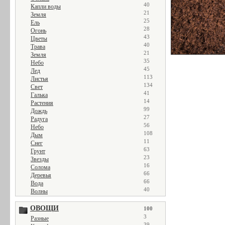
40
Капли воды
21
Земля
25
Ель
28
Огонь
43
Цветы
40
Трава
21
Земля
35
Небо
45
Лед
113
Листья
134
Свет
41
Галька
14
Растения
99
Дождь
27
Радуга
56
Небо
108
Дым
11
Снег
63
Грунт
23
Звезды
16
Солома
66
Деревья
66
Вода
40
Волны
ОВОЩИ
100
3
Разные
39