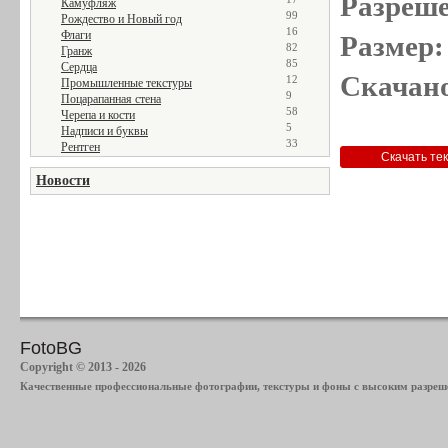
Разреше
Камуфляж
99
Рождество и Новый год
16
Флаги
Размер:
82
Гранж
85
Сердца
Скачано
12
Промышленные текстуры
9
Поцарапанная стена
58
Черепа и кости
5
Надписи и буквы
33
Рентген
Новости
FotoBG
Copyright © 2013 - 2026
Качественные профессиональные фотографии, текстуры и фоны с высоким разреше