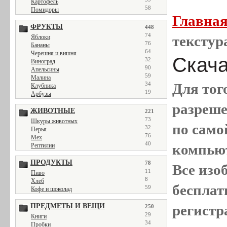
Картофель
58
Помидоры
Главна
ФРУКТЫ
448
74
текстур
Яблоки
76
Бананы
64
Черешня и вишня
Скача
32
Виноград
90
Апельсины
59
Малина
34
Для тог
Клубника
19
Арбузы
разреш
ЖИВОТНЫЕ
221
73
Шкуры животных
по само
32
Перья
76
Мех
40
компью
Рептилии
ПРОДУКТЫ
78
Все
изо
11
Пиво
8
Хлеб
бесплат
59
Кофе и шоколад
ПРЕДМЕТЫ И ВЕЩИ
регистр
250
29
Книги
34
Пробки