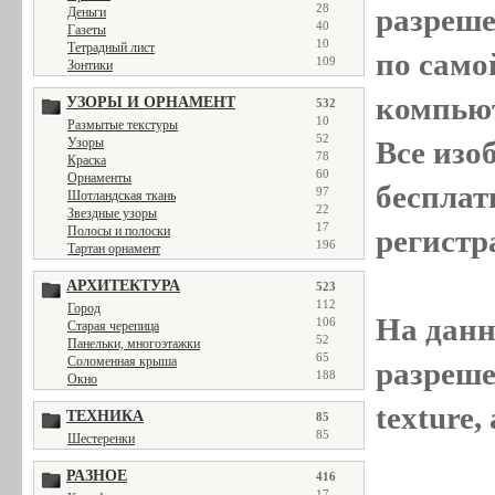
28
разреш
Деньги
40
Газеты
10
Тетрадный лист
по само
109
Зонтики
компью
УЗОРЫ И ОРНАМЕНТ
532
10
Размытые текстуры
52
Узоры
Все
изо
78
Краска
60
Орнаменты
бесплат
97
Шотландская ткань
22
Звездные узоры
17
Полосы и полоски
регистр
196
Тартан орнамент
АРХИТЕКТУРА
523
112
Город
На данн
106
Старая черепица
52
Панельки, многоэтажки
65
Соломенная крыша
разреше
188
Окно
texture
ТЕХНИКА
85
85
Шестеренки
РАЗНОЕ
416
17