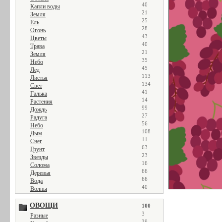
40
Капли воды
21
Земля
25
Ель
28
Огонь
43
Цветы
40
Трава
21
Земля
35
Небо
45
Лед
113
Листья
134
Свет
41
Галька
14
Растения
99
Дождь
27
Радуга
56
Небо
108
Дым
11
Снег
63
Грунт
23
Звезды
16
Солома
66
Деревья
66
Вода
40
Волны
ОВОЩИ
100
3
Разные
39