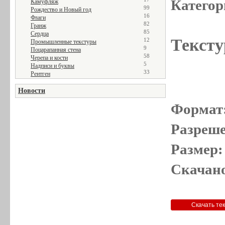
Категор
Камуфляж
99
Рождество и Новый год
16
Флаги
82
Гранж
85
Сердца
Тексту
12
Промышленные текстуры
9
Поцарапанная стена
58
Черепа и кости
5
Надписи и буквы
33
Рентген
Новости
Формат
Разреше
Размер:
Скачано