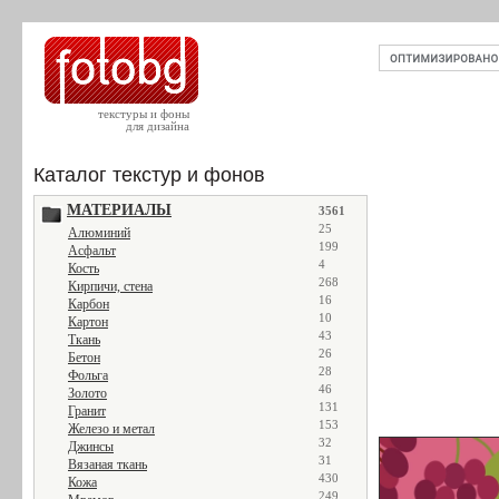
текстуры и фоны
для дизайна
Каталог текстур и фонов
МАТЕРИАЛЫ
3561
25
Алюминий
199
Асфальт
4
Кость
268
Кирпичи, стена
16
Карбон
10
Картон
43
Ткань
26
Бетон
28
Фольга
46
Золото
131
Гранит
153
Железо и метал
32
Джинсы
31
Вязаная ткань
430
Кожа
249