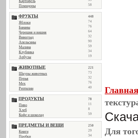
Картофель
58
Помидоры
ФРУКТЫ
448
74
Яблоки
76
Бананы
64
Черешня и вишня
32
Виноград
90
Апельсины
59
Малина
34
Клубника
19
Арбузы
ЖИВОТНЫЕ
221
73
Шкуры животных
32
Перья
76
Мех
Главна
40
Рептилии
ПРОДУКТЫ
78
текстур
11
Пиво
8
Хлеб
Скача
59
Кофе и шоколад
ПРЕДМЕТЫ И ВЕЩИ
250
Для тог
29
Книги
34
Пробки