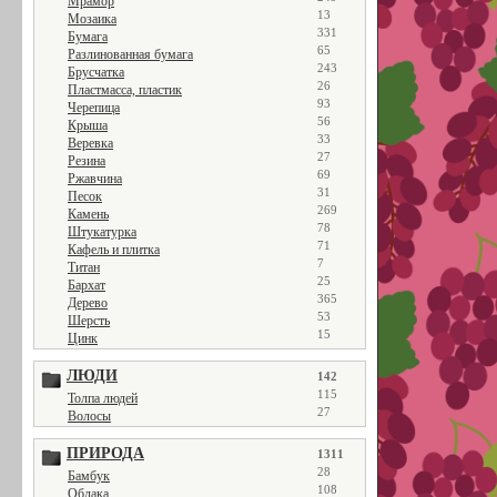
Мрамор
13
Мозаика
331
Бумага
65
Разлинованная бумага
243
Брусчатка
26
Пластмасса, пластик
93
Черепица
56
Крыша
33
Веревка
27
Резина
69
Ржавчина
31
Песок
269
Камень
78
Штукатурка
71
Кафель и плитка
7
Титан
25
Бархат
365
Дерево
53
Шерсть
15
Цинк
ЛЮДИ
142
115
Толпа людей
27
Волосы
ПРИРОДА
1311
28
Бамбук
108
Облака