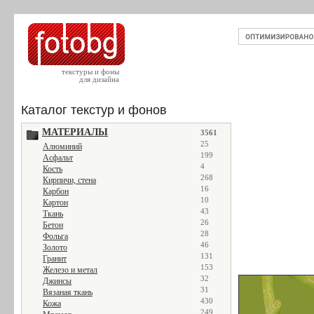
текстуры и фоны
для дизайна
Каталог текстур и фонов
МАТЕРИАЛЫ
3561
25
Алюминий
199
Асфальт
4
Кость
268
Кирпичи, стена
16
Карбон
10
Картон
43
Ткань
26
Бетон
28
Фольга
46
Золото
131
Гранит
153
Железо и метал
32
Джинсы
31
Вязаная ткань
430
Кожа
249