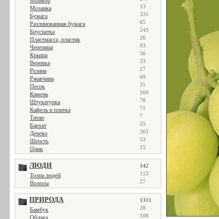
Мрамор
13
Мозаика
331
Бумага
65
Разлинованная бумага
243
Брусчатка
26
Пластмасса, пластик
93
Черепица
56
Крыша
33
Веревка
27
Резина
69
Ржавчина
31
Песок
269
Камень
78
Штукатурка
71
Кафель и плитка
7
Титан
25
Бархат
365
Дерево
53
Шерсть
15
Цинк
ЛЮДИ
142
115
Толпа людей
27
Волосы
ПРИРОДА
1311
28
Бамбук
108
Облака