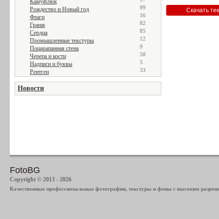
Камуфляж
99
Рождество и Новый год
16
Флаги
82
Гранж
85
Сердца
12
Промышленные текстуры
9
Поцарапанная стена
58
Черепа и кости
5
Надписи и буквы
33
Рентген
Новости
FotoBG
Copyright © 2013 - 2026
Качественные профессиональные фотографии, текстуры и фоны с высоким разреше