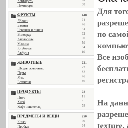
Картофель
58
Помидоры
Для тог
ФРУКТЫ
448
74
разреш
Яблоки
76
Бананы
64
Черешня и вишня
по само
32
Виноград
90
Апельсины
59
компью
Малина
34
Клубника
19
Арбузы
Все
изо
ЖИВОТНЫЕ
221
бесплат
73
Шкуры животных
32
Перья
76
регистр
Мех
40
Рептилии
ПРОДУКТЫ
78
11
Пиво
На данн
8
Хлеб
59
Кофе и шоколад
разреше
ПРЕДМЕТЫ И ВЕЩИ
250
29
Книги
texture
34
Пробки