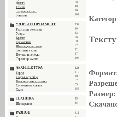
28
Деньги
40
Газеты
10
Тетрадный лист
109
Зонтики
Категор
УЗОРЫ И ОРНАМЕНТ
532
10
Размытые текстуры
52
Узоры
Тексту
78
Краска
60
Орнаменты
97
Шотландская ткань
22
Звездные узоры
17
Полосы и полоски
196
Тартан орнамент
АРХИТЕКТУРА
523
Формат
112
Город
106
Старая черепица
52
Разреше
Панельки, многоэтажки
65
Соломенная крыша
188
Окно
Размер:
ТЕХНИКА
85
Скачано
85
Шестеренки
РАЗНОЕ
416
17