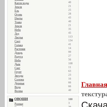
40
Капли воды
21
Земля
25
Ель
28
Огонь
43
Цветы
40
Трава
21
Земля
35
Небо
45
Лед
113
Листья
134
Свет
41
Галька
14
Растения
99
Дождь
27
Радуга
56
Небо
108
Дым
11
Снег
63
Грунт
23
Звезды
16
Солома
Главна
66
Деревья
66
Вода
40
Волны
текстур
ОВОЩИ
100
Скача
3
Разные
39