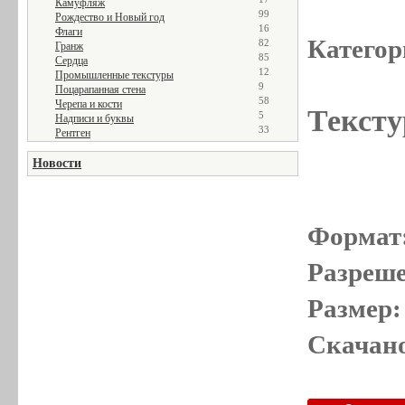
Камуфляж
99
Рождество и Новый год
16
Флаги
Категор
82
Гранж
85
Сердца
12
Промышленные текстуры
9
Поцарапанная стена
58
Черепа и кости
Тексту
5
Надписи и буквы
33
Рентген
Новости
Формат
Разреше
Размер:
Скачано