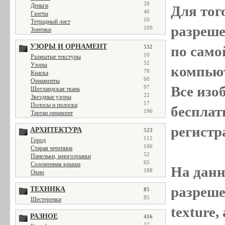
28
Деньги
Для тог
40
Газеты
10
Тетрадный лист
разреш
109
Зонтики
УЗОРЫ И ОРНАМЕНТ
по само
532
10
Размытые текстуры
52
Узоры
компью
78
Краска
60
Орнаменты
Все
изо
97
Шотландская ткань
22
Звездные узоры
17
Полосы и полоски
бесплат
196
Тартан орнамент
регистр
АРХИТЕКТУРА
523
112
Город
106
Старая черепица
52
Панельки, многоэтажки
65
Соломенная крыша
На данн
188
Окно
разреше
ТЕХНИКА
85
85
Шестеренки
texture
РАЗНОЕ
416
17