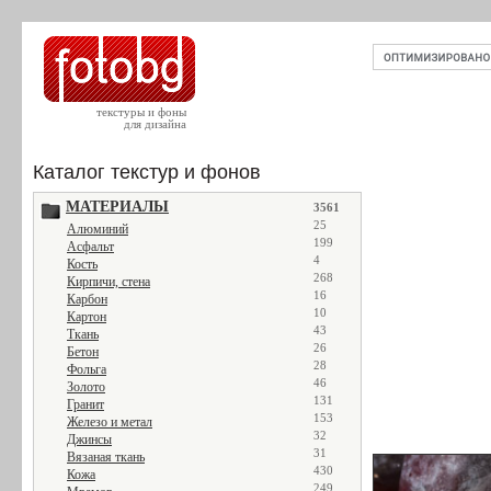
текстуры и фоны
для дизайна
Каталог текстур и фонов
МАТЕРИАЛЫ
3561
25
Алюминий
199
Асфальт
4
Кость
268
Кирпичи, стена
16
Карбон
10
Картон
43
Ткань
26
Бетон
28
Фольга
46
Золото
131
Гранит
153
Железо и метал
32
Джинсы
31
Вязаная ткань
430
Кожа
249