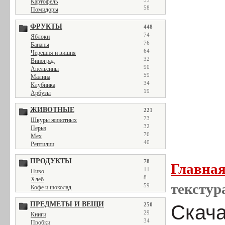
Картофель
58
Помидоры
ФРУКТЫ
448
74
Яблоки
76
Бананы
64
Черешня и вишня
32
Виноград
90
Апельсины
59
Малина
34
Клубника
19
Арбузы
ЖИВОТНЫЕ
221
73
Шкуры животных
32
Перья
76
Мех
40
Рептилии
ПРОДУКТЫ
78
Главна
11
Пиво
8
Хлеб
текстур
59
Кофе и шоколад
ПРЕДМЕТЫ И ВЕЩИ
250
Скача
29
Книги
34
Пробки