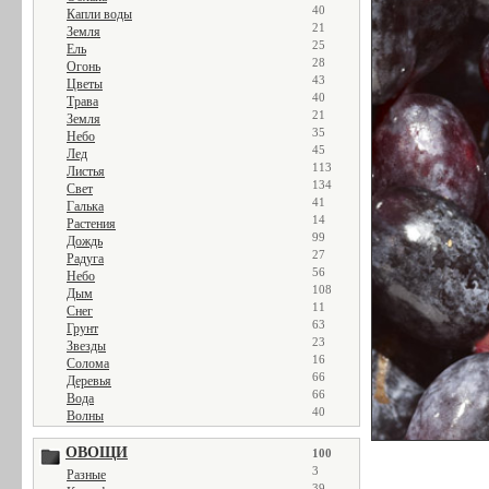
40
Капли воды
21
Земля
25
Ель
28
Огонь
43
Цветы
40
Трава
21
Земля
35
Небо
45
Лед
113
Листья
134
Свет
41
Галька
14
Растения
99
Дождь
27
Радуга
56
Небо
108
Дым
11
Снег
63
Грунт
23
Звезды
16
Солома
66
Деревья
66
Вода
40
Волны
ОВОЩИ
100
3
Разные
39