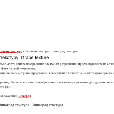
ачать текстуру
»
Скачать текстуру: Виноград текстура
текстуру: Grape texture
обы
скачать
данное
изображение в высоком разрешении
, просто перейдите по сс
я
фото
на свой компьютер.
ения
на нашем сервисе представленя совершенно
бесплатно
,
скачать фото
просто 
транице Вы можете скачать изображение в высоком разрешении для дизайна или 
ать фон
.
зображения:
Виноград
Виноград текстура
- Виноград текстура