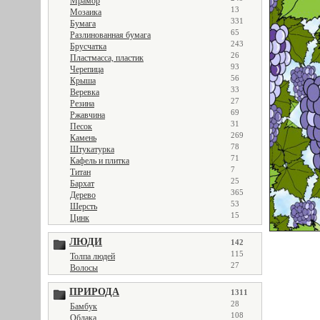
Мрамор
13
Мозаика
331
Бумага
65
Разлинованная бумага
243
Брусчатка
26
Пластмасса, пластик
93
Черепица
56
Крыша
33
Веревка
27
Резина
69
Ржавчина
31
Песок
269
Камень
78
Штукатурка
71
Кафель и плитка
7
Титан
25
Бархат
365
Дерево
53
Шерсть
15
Цинк
ЛЮДИ
142
115
Толпа людей
27
Волосы
ПРИРОДА
1311
28
Бамбук
108
Облака