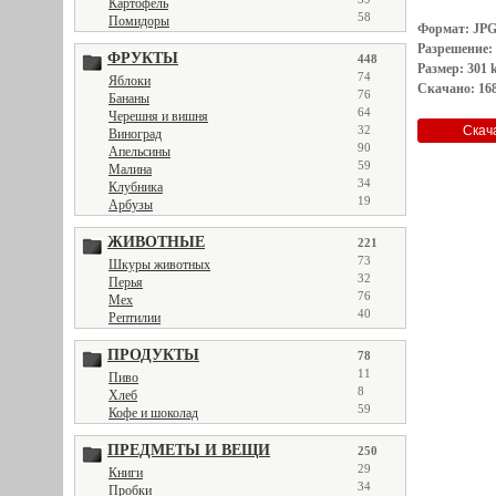
Картофель
58
Помидоры
Формат: JP
Разрешение:
ФРУКТЫ
448
Размер: 301 
74
Яблоки
Скачано: 168
76
Бананы
64
Черешня и вишня
32
Виноград
90
Апельсины
59
Малина
34
Клубника
19
Арбузы
ЖИВОТНЫЕ
221
73
Шкуры животных
32
Перья
76
Мех
40
Рептилии
ПРОДУКТЫ
78
11
Пиво
8
Хлеб
59
Кофе и шоколад
ПРЕДМЕТЫ И ВЕЩИ
250
29
Книги
34
Пробки