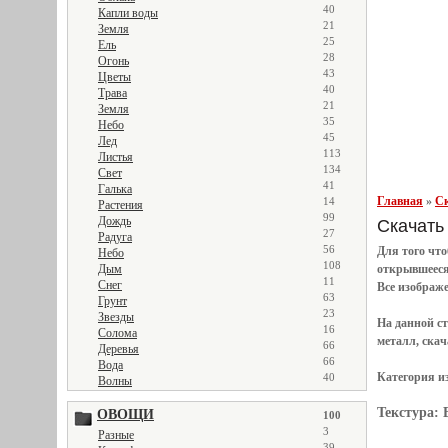
40
Капли воды
21
Земля
25
Ель
28
Огонь
43
Цветы
40
Трава
21
Земля
35
Небо
45
Лед
113
Листья
134
Свет
41
Галька
Главная
»
Ск
14
Растения
99
Дождь
Скачать 
27
Радуга
56
Для того чт
Небо
108
открывшеес
Дым
11
Снег
Все
изображ
63
Грунт
23
Звезды
На данной с
16
Солома
металл, скач
66
Деревья
66
Вода
Категория и
40
Волны
Текстура:
ОВОЩИ
100
3
Разные
39