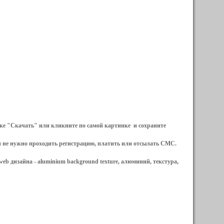
ылке "Скачать" или кликните по самой картинке и сохраните
и не нужно проходить регистрацию, платить или отсылать СМС.
web дизайна -
aluminium background texture, алюминий, текстура,