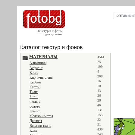
текстуры и фоны
для дизайна
Каталог текстур и фонов
МАТЕРИАЛЫ
3561
25
Алюминий
199
Асфальт
4
Кость
268
Кирпичи, стена
16
Карбон
10
Картон
43
Ткань
26
Бетон
28
Фольга
46
Золото
131
Гранит
153
Железо и метал
32
Джинсы
31
Вязаная ткань
430
Кожа
249