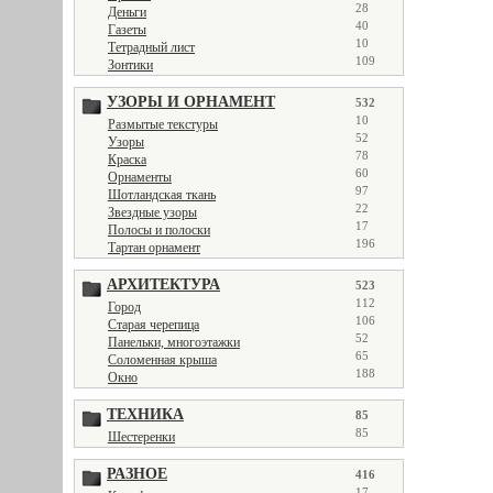
28
Деньги
40
Газеты
10
Тетрадный лист
109
Зонтики
УЗОРЫ И ОРНАМЕНТ
532
10
Размытые текстуры
52
Узоры
78
Краска
60
Орнаменты
97
Шотландская ткань
22
Звездные узоры
17
Полосы и полоски
196
Тартан орнамент
АРХИТЕКТУРА
523
112
Город
106
Старая черепица
52
Панельки, многоэтажки
65
Соломенная крыша
188
Окно
ТЕХНИКА
85
85
Шестеренки
РАЗНОЕ
416
17