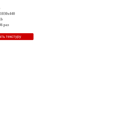
G
 1030x440
kb
6 раз