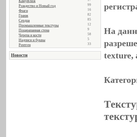
Камуфляж
регистр
99
Рождество и Новый год
16
Флаги
82
Гранж
85
Сердца
12
Промышленные текстуры
На данн
9
Поцарапанная стена
58
Черепа и кости
5
Надписи и буквы
разреше
33
Рентген
texture
Новости
Категор
Тексту
тексту