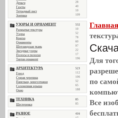
28
Деньги
40
Газеты
10
Тетрадный лист
109
Зонтики
Главна
УЗОРЫ И ОРНАМЕНТ
532
10
Размытые текстуры
текстур
52
Узоры
78
Краска
60
Орнаменты
Скачат
97
Шотландская ткань
22
Звездные узоры
17
Полосы и полоски
Для тог
196
Тартан орнамент
АРХИТЕКТУРА
разреш
523
112
Город
106
Старая черепица
по само
52
Панельки, многоэтажки
65
Соломенная крыша
компью
188
Окно
ТЕХНИКА
85
Все
изо
85
Шестеренки
бесплат
РАЗНОЕ
416
17