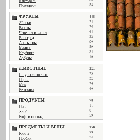
Картофель
58
Помидоры
ФРУКТЫ
448
74
Яблоки
76
Бананы
64
Черешня и вишня
32
Виноград
90
Апельсины
59
Малина
34
Клубника
19
Арбузы
ЖИВОТНЫЕ
221
73
Шкуры животных
32
Перья
76
Мех
40
Рептилии
ПРОДУКТЫ
78
11
Пиво
8
Хлеб
59
Кофе и шоколад
ПРЕДМЕТЫ И ВЕЩИ
250
29
Книги
34
Пробки