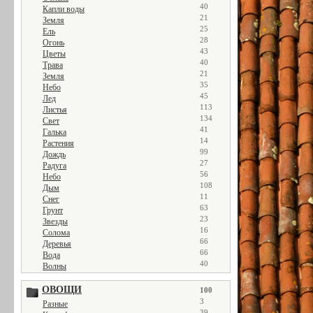
40
Капли воды
21
Земля
25
Ель
28
Огонь
43
Цветы
40
Трава
21
Земля
35
Небо
45
Лед
113
Листья
134
Свет
41
Галька
14
Растения
99
Дождь
27
Радуга
56
Небо
108
Дым
11
Снег
63
Грунт
23
Звезды
16
Солома
66
Деревья
66
Вода
40
Волны
ОВОЩИ
100
3
Разные
39