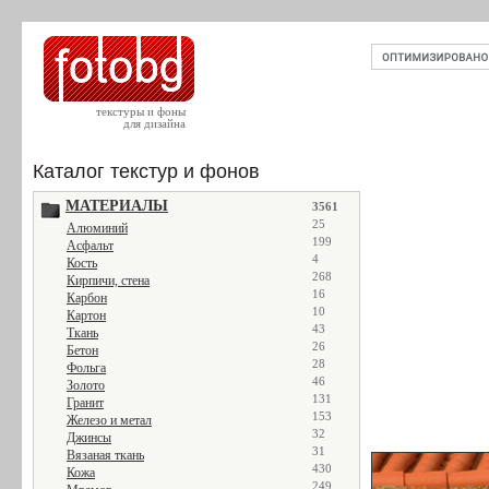
текстуры и фоны
для дизайна
Каталог текстур и фонов
МАТЕРИАЛЫ
3561
25
Алюминий
199
Асфальт
4
Кость
268
Кирпичи, стена
16
Карбон
10
Картон
43
Ткань
26
Бетон
28
Фольга
46
Золото
131
Гранит
153
Железо и метал
32
Джинсы
31
Вязаная ткань
430
Кожа
249