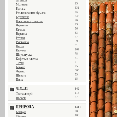
Мрамор
13
Мозаика
331
Бумага
65
Разлинованная бумага
243
Брусчатка
26
Пластмасса, пластик
93
Черепица
56
Крыша
33
Веревка
27
Резина
69
Ржавчина
31
Песок
269
Камень
78
Штукатурка
71
Кафель и плитка
7
Титан
25
Бархат
365
Дерево
53
Шерсть
15
Цинк
ЛЮДИ
142
115
Толпа людей
27
Волосы
ПРИРОДА
1311
28
Бамбук
108
Облака