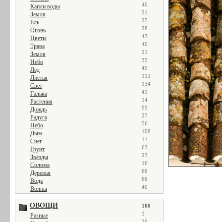
40
Капли воды
21
Земля
25
Ель
28
Огонь
43
Цветы
40
Трава
21
Земля
35
Небо
45
Лед
113
Листья
134
Свет
41
Галька
14
Растения
99
Дождь
27
Радуга
56
Небо
108
Дым
11
Снег
63
Грунт
23
Звезды
16
Солома
66
Деревья
66
Вода
40
Волны
ОВОЩИ
100
3
Разные
39