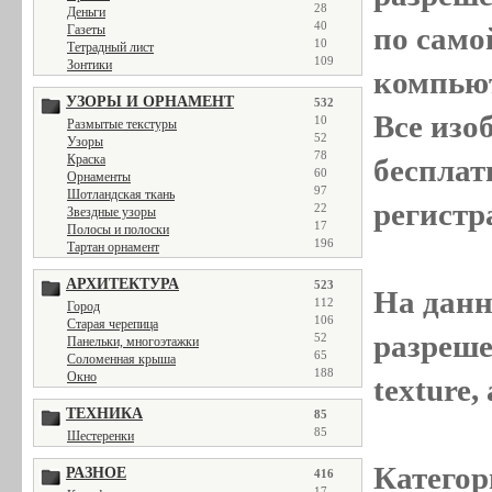
28
Деньги
40
по само
Газеты
10
Тетрадный лист
109
Зонтики
компью
УЗОРЫ И ОРНАМЕНТ
532
Все
изо
10
Размытые текстуры
52
Узоры
78
Краска
бесплат
60
Орнаменты
97
Шотландская ткань
регистр
22
Звездные узоры
17
Полосы и полоски
196
Тартан орнамент
АРХИТЕКТУРА
523
На данн
112
Город
106
Старая черепица
разреше
52
Панельки, многоэтажки
65
Соломенная крыша
188
Окно
texture
ТЕХНИКА
85
85
Шестеренки
Категор
РАЗНОЕ
416
17