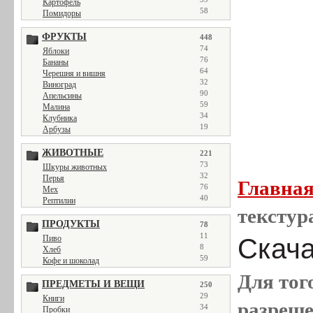
Картофель
58
Помидоры
ФРУКТЫ
448
74
Яблоки
76
Бананы
64
Черешня и вишня
32
Виноград
90
Апельсины
59
Малина
34
Клубника
19
Арбузы
ЖИВОТНЫЕ
221
73
Шкуры животных
32
Перья
Главна
76
Мех
40
Рептилии
текстур
ПРОДУКТЫ
78
11
Скачат
Пиво
8
Хлеб
59
Кофе и шоколад
Для тог
ПРЕДМЕТЫ И ВЕЩИ
250
29
Книги
разреш
34
Пробки