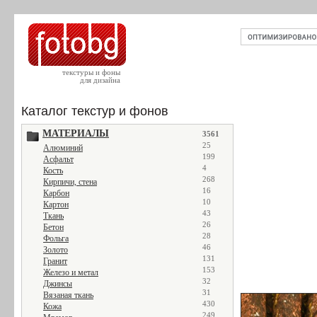
текстуры и фоны
для дизайна
Каталог текстур и фонов
МАТЕРИАЛЫ
3561
25
Алюминий
199
Асфальт
4
Кость
268
Кирпичи, стена
16
Карбон
10
Картон
43
Ткань
26
Бетон
28
Фольга
46
Золото
131
Гранит
153
Железо и метал
32
Джинсы
31
Вязаная ткань
430
Кожа
249