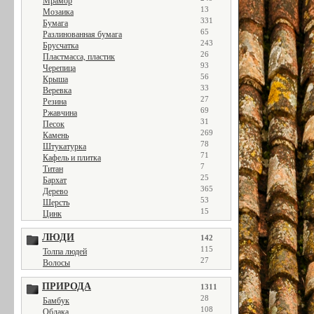
Мрамор
13
Мозаика
331
Бумага
65
Разлинованная бумага
243
Брусчатка
26
Пластмасса, пластик
93
Черепица
56
Крыша
33
Веревка
27
Резина
69
Ржавчина
31
Песок
269
Камень
78
Штукатурка
71
Кафель и плитка
7
Титан
25
Бархат
365
Дерево
53
Шерсть
15
Цинк
ЛЮДИ
142
115
Толпа людей
27
Волосы
ПРИРОДА
1311
28
Бамбук
108
Облака