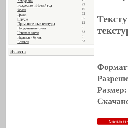
Камуфляж
99
Рождество и Новый год
16
Флаги
82
Гранж
Тексту
85
Сердца
12
Промышленные текстуры
тексту
9
Поцарапанная стена
58
Черепа и кости
5
Надписи и буквы
33
Рентген
Новости
Формат
Разреше
Размер:
Скачано