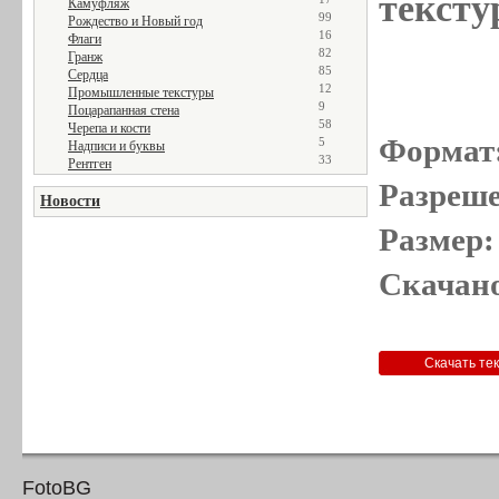
тексту
Камуфляж
99
Рождество и Новый год
16
Флаги
82
Гранж
85
Сердца
12
Промышленные текстуры
9
Поцарапанная стена
58
Черепа и кости
Формат
5
Надписи и буквы
33
Рентген
Разреше
Новости
Размер:
Скачано
FotoBG