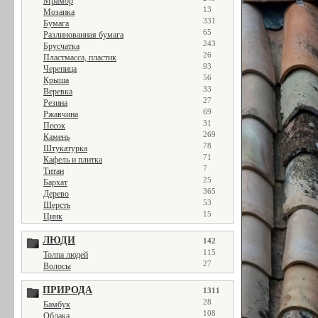
Мрамор
13
Мозаика
331
Бумага
65
Разлинованная бумага
243
Брусчатка
26
Пластмасса, пластик
93
Черепица
56
Крыша
33
Веревка
27
Резина
69
Ржавчина
31
Песок
269
Камень
78
Штукатурка
71
Кафель и плитка
7
Титан
25
Бархат
365
Дерево
53
Шерсть
15
Цинк
ЛЮДИ
142
115
Толпа людей
27
Волосы
ПРИРОДА
1311
28
Бамбук
108
Облака