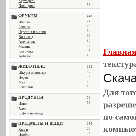
Картофель
58
Помидоры
ФРУКТЫ
448
74
Яблоки
76
Бананы
64
Черешня и вишня
32
Виноград
90
Апельсины
59
Малина
Главна
34
Клубника
19
Арбузы
текстур
ЖИВОТНЫЕ
221
73
Шкуры животных
Скачат
32
Перья
76
Мех
40
Рептилии
Для тог
ПРОДУКТЫ
78
разреш
11
Пиво
8
Хлеб
59
Кофе и шоколад
по само
ПРЕДМЕТЫ И ВЕЩИ
250
компью
29
Книги
34
Пробки