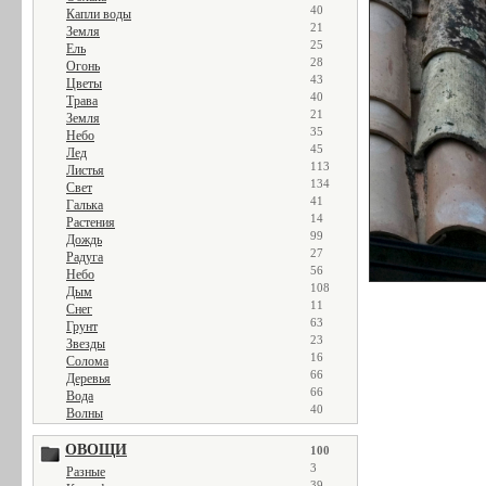
40
Капли воды
21
Земля
25
Ель
28
Огонь
43
Цветы
40
Трава
21
Земля
35
Небо
45
Лед
113
Листья
134
Свет
41
Галька
14
Растения
99
Дождь
27
Радуга
56
Небо
108
Дым
11
Снег
63
Грунт
23
Звезды
16
Солома
66
Деревья
66
Вода
40
Волны
ОВОЩИ
100
3
Разные
39