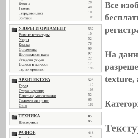
Все
изо
28
Деньги
40
Газеты
10
Тетрадный лист
бесплат
109
Зонтики
регистр
УЗОРЫ И ОРНАМЕНТ
532
10
Размытые текстуры
52
Узоры
78
Краска
60
Орнаменты
На данн
97
Шотландская ткань
22
Звездные узоры
17
разреше
Полосы и полоски
196
Тартан орнамент
texture
АРХИТЕКТУРА
523
112
Город
106
Старая черепица
52
Панельки, многоэтажки
65
Соломенная крыша
Категор
188
Окно
ТЕХНИКА
85
85
Шестеренки
Тексту
РАЗНОЕ
416
17