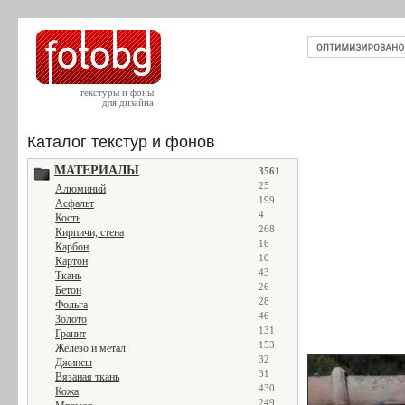
текстуры и фоны
для дизайна
Каталог текстур и фонов
МАТЕРИАЛЫ
3561
25
Алюминий
199
Асфальт
4
Кость
268
Кирпичи, стена
16
Карбон
10
Картон
43
Ткань
26
Бетон
28
Фольга
46
Золото
131
Гранит
153
Железо и метал
32
Джинсы
31
Вязаная ткань
430
Кожа
249