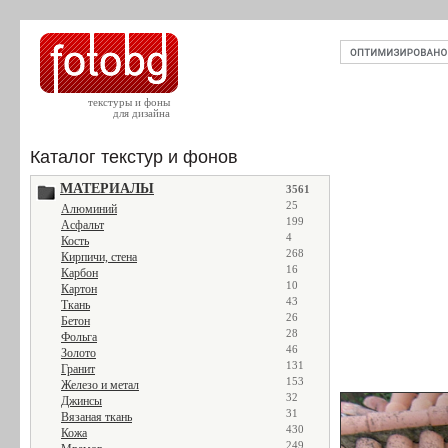
текстуры и фоны
для дизайна
Каталог текстур и фонов
МАТЕРИАЛЫ
3561
25
Алюминий
199
Асфальт
4
Кость
268
Кирпичи, стена
16
Карбон
10
Картон
43
Ткань
26
Бетон
28
Фольга
46
Золото
131
Гранит
153
Железо и метал
32
Джинсы
31
Вязаная ткань
430
Кожа
249