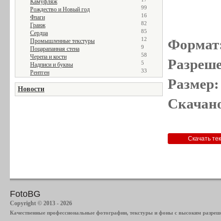
Камуфляж
99
Рождество и Новый год
16
Флаги
82
Гранж
85
Сердца
12
Формат
Промышленные текстуры
9
Поцарапанная стена
58
Черепа и кости
Разреше
5
Надписи и буквы
33
Рентген
Размер:
Новости
Скачано
FotoBG
Copyright © 2013 - 2026
Качественные профессиональные фотографии, текстуры и фоны с высоким разреше