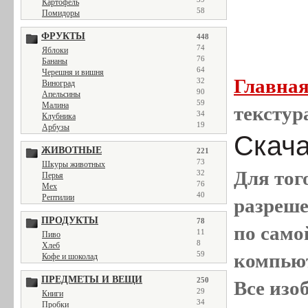
Картофель
58
Помидоры
ФРУКТЫ
448
74
Яблоки
76
Бананы
64
Черешня и вишня
Главна
32
Виноград
90
Апельсины
59
Малина
текстур
34
Клубника
19
Арбузы
Скачат
ЖИВОТНЫЕ
221
73
Шкуры животных
Для тог
32
Перья
76
Мех
40
Рептилии
разреш
ПРОДУКТЫ
78
по само
11
Пиво
8
Хлеб
59
компью
Кофе и шоколад
ПРЕДМЕТЫ И ВЕЩИ
250
Все
изо
29
Книги
34
Пробки