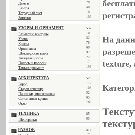
бесплат
28
Деньги
40
Газеты
10
регистр
Тетрадный лист
109
Зонтики
УЗОРЫ И ОРНАМЕНТ
532
10
Размытые текстуры
На данн
52
Узоры
78
Краска
60
Орнаменты
разреше
97
Шотландская ткань
22
Звездные узоры
texture
17
Полосы и полоски
196
Тартан орнамент
АРХИТЕКТУРА
523
112
Город
Категор
106
Старая черепица
52
Панельки, многоэтажки
65
Соломенная крыша
188
Окно
Тексту
ТЕХНИКА
85
85
Шестеренки
тексту
РАЗНОЕ
416
17