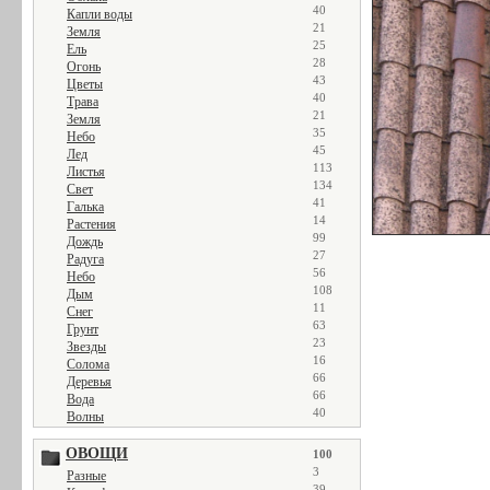
40
Капли воды
21
Земля
25
Ель
28
Огонь
43
Цветы
40
Трава
21
Земля
35
Небо
45
Лед
113
Листья
134
Свет
41
Галька
14
Растения
99
Дождь
27
Радуга
56
Небо
108
Дым
11
Снег
63
Грунт
23
Звезды
16
Солома
66
Деревья
66
Вода
40
Волны
ОВОЩИ
100
3
Разные
39