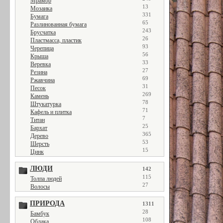
Мрамор
13
Мозаика
331
Бумага
65
Разлинованная бумага
243
Брусчатка
26
Пластмасса, пластик
93
Черепица
56
Крыша
33
Веревка
27
Резина
69
Ржавчина
31
Песок
269
Камень
78
Штукатурка
71
Кафель и плитка
7
Титан
25
Бархат
365
Дерево
53
Шерсть
15
Цинк
ЛЮДИ
142
115
Толпа людей
27
Волосы
ПРИРОДА
1311
28
Бамбук
108
Облака