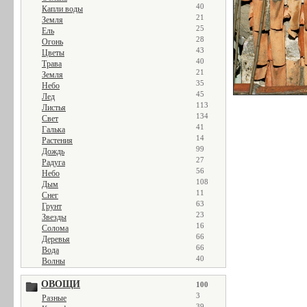
40
Капли воды
21
Земля
25
Ель
28
Огонь
43
Цветы
40
Трава
21
Земля
35
Небо
45
Лед
113
Листья
134
Свет
41
Галька
14
Растения
99
Дождь
27
Радуга
56
Небо
108
Дым
11
Снег
63
Грунт
23
Звезды
16
Солома
66
Деревья
66
Вода
40
Волны
ОВОЩИ
100
3
Разные
39