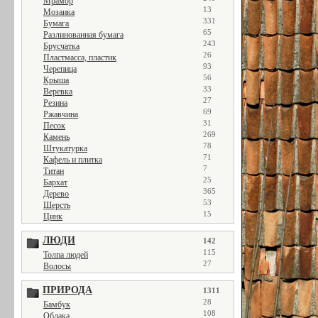
Мрамор
13
Мозаика
331
Бумага
65
Разлинованная бумага
243
Брусчатка
26
Пластмасса, пластик
93
Черепица
56
Крыша
33
Веревка
27
Резина
69
Ржавчина
31
Песок
269
Камень
78
Штукатурка
71
Кафель и плитка
7
Титан
25
Бархат
365
Дерево
53
Шерсть
15
Цинк
ЛЮДИ
142
115
Толпа людей
27
Волосы
ПРИРОДА
1311
28
Бамбук
108
Облака