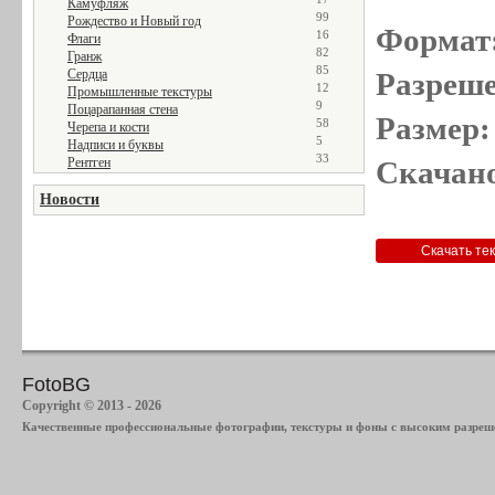
Камуфляж
99
Рождество и Новый год
Формат
16
Флаги
82
Гранж
85
Сердца
Разреше
12
Промышленные текстуры
9
Поцарапанная стена
Размер:
58
Черепа и кости
5
Надписи и буквы
33
Рентген
Скачано
Новости
FotoBG
Copyright © 2013 - 2026
Качественные профессиональные фотографии, текстуры и фоны с высоким разреше