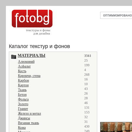
текстуры и фоны
для дизайна
Каталог текстур и фонов
МАТЕРИАЛЫ
3561
25
Алюминий
199
Асфальт
4
Кость
268
Кирпичи, стена
16
Карбон
10
Картон
43
Ткань
26
Бетон
28
Фольга
46
Золото
131
Гранит
153
Железо и метал
32
Джинсы
31
Вязаная ткань
430
Кожа
249