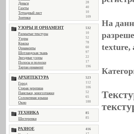
28
Деньги
40
Газеты
10
Тетрадный лист
109
Зонтики
На данн
УЗОРЫ И ОРНАМЕНТ
532
разреше
10
Размытые текстуры
52
Узоры
78
Краска
texture
60
Орнаменты
97
Шотландская ткань
22
Звездные узоры
17
Полосы и полоски
196
Тартан орнамент
Категор
АРХИТЕКТУРА
523
112
Город
106
Старая черепица
Тексту
52
Панельки, многоэтажки
65
Соломенная крыша
188
Окно
тексту
ТЕХНИКА
85
85
Шестеренки
РАЗНОЕ
416
17