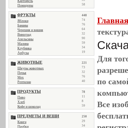
Картофель
58
Помидоры
ФРУКТЫ
448
Главна
74
Яблоки
76
Бананы
64
текстур
Черешня и вишня
32
Виноград
90
Апельсины
Скачат
59
Малина
34
Клубника
19
Арбузы
Для тог
ЖИВОТНЫЕ
221
73
разреш
Шкуры животных
32
Перья
76
Мех
по само
40
Рептилии
компью
ПРОДУКТЫ
78
11
Пиво
8
Все
изо
Хлеб
59
Кофе и шоколад
бесплат
ПРЕДМЕТЫ И ВЕЩИ
250
29
Книги
регистр
34
Пробки