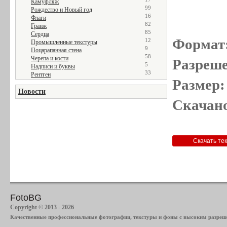
Камуфляж
99
Рождество и Новый год
16
Флаги
82
Гранж
85
Сердца
Формат
12
Промышленные текстуры
9
Поцарапанная стена
58
Черепа и кости
Разреше
5
Надписи и буквы
33
Рентген
Размер:
Новости
Скачано
FotoBG
Copyright © 2013 - 2026
Качественные профессиональные фотографии, текстуры и фоны с высоким разреше