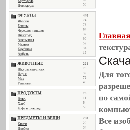
Картофель
58
Помидоры
ФРУКТЫ
448
74
Яблоки
76
Бананы
64
Черешня и вишня
Главна
32
Виноград
90
Апельсины
59
Малина
текстур
34
Клубника
19
Арбузы
Скачат
ЖИВОТНЫЕ
221
73
Шкуры животных
Для тог
32
Перья
76
Мех
40
Рептилии
разреш
ПРОДУКТЫ
78
по само
11
Пиво
8
Хлеб
компью
59
Кофе и шоколад
ПРЕДМЕТЫ И ВЕЩИ
Все
изо
250
29
Книги
34
Пробки