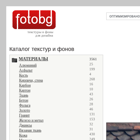
текстуры и фоны
для дизайна
Каталог текстур и фонов
МАТЕРИАЛЫ
3561
25
Алюминий
199
Асфальт
4
Кость
268
Кирпичи, стена
16
Карбон
10
Картон
43
Ткань
26
Бетон
28
Фольга
46
Золото
131
Гранит
153
Железо и метал
32
Джинсы
31
Вязаная ткань
430
Кожа
249