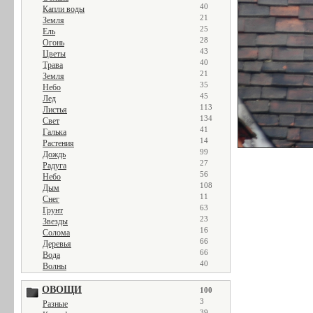
40
Капли воды
21
Земля
25
Ель
28
Огонь
43
Цветы
40
Трава
21
Земля
35
Небо
45
Лед
113
Листья
134
Свет
41
Галька
14
Растения
99
Дождь
27
Радуга
56
Небо
108
Дым
11
Снег
63
Грунт
23
Звезды
16
Солома
66
Деревья
66
Вода
40
Волны
ОВОЩИ
100
3
Разные
39