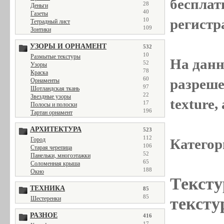
бесплат
28
Деньги
40
Газеты
регистр
10
Тетрадный лист
109
Зонтики
УЗОРЫ И ОРНАМЕНТ
532
10
Размытые текстуры
На данн
52
Узоры
78
Краска
60
разреше
Орнаменты
97
Шотландская ткань
22
Звездные узоры
texture
17
Полосы и полоски
196
Тартан орнамент
АРХИТЕКТУРА
523
112
Город
Категор
106
Старая черепица
52
Панельки, многоэтажки
65
Соломенная крыша
188
Окно
Тексту
ТЕХНИКА
85
85
тексту
Шестеренки
РАЗНОЕ
416
17