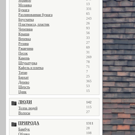
Мрамор
13
Мозаика
331
Бумага
65
Разлинованная бумага
243
Брусчатка
26
Пластмасса, пластик
93
Черепица
56
Крыша
33
Веревка
27
Резина
69
Ржавчина
31
Песок
269
Камень
78
Штукатурка
71
Кафель и плитка
7
Титан
25
Бархат
365
Дерево
53
Шерсть
15
Цинк
ЛЮДИ
142
115
Толпа людей
27
Волосы
ПРИРОДА
1311
28
Бамбук
108
Облака