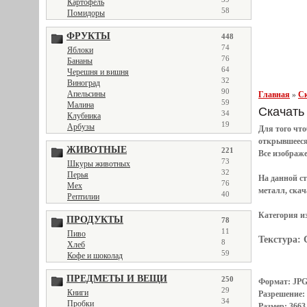
Картофель
58
Помидоры
ФРУКТЫ
448
74
Яблоки
76
Бананы
64
Черешня и вишня
32
Виноград
90
Апельсины
Главная
»
Ск
59
Малина
Скачать т
34
Клубника
19
Арбузы
Для того чт
открывшеес
ЖИВОТНЫЕ
221
Все
изображ
73
Шкуры животных
32
Перья
На данной с
76
Мех
металл, скач
40
Рептилии
Категория и
ПРОДУКТЫ
78
11
Пиво
Текстура:
8
Хлеб
59
Кофе и шоколад
ПРЕДМЕТЫ И ВЕЩИ
250
Формат: JP
29
Книги
Разрешение:
34
Пробки
Размер: 3663