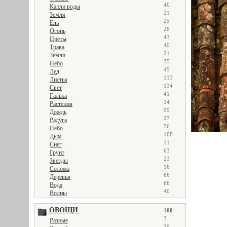
40
Капли воды
21
Земля
25
Ель
28
Огонь
43
Цветы
40
Трава
21
Земля
35
Небо
45
Лед
113
Листья
134
Свет
41
Галька
14
Растения
99
Дождь
27
Радуга
56
Небо
108
Дым
11
Снег
63
Грунт
23
Звезды
16
Солома
66
Деревья
66
Вода
40
Волны
ОВОЩИ
100
3
Разные
39