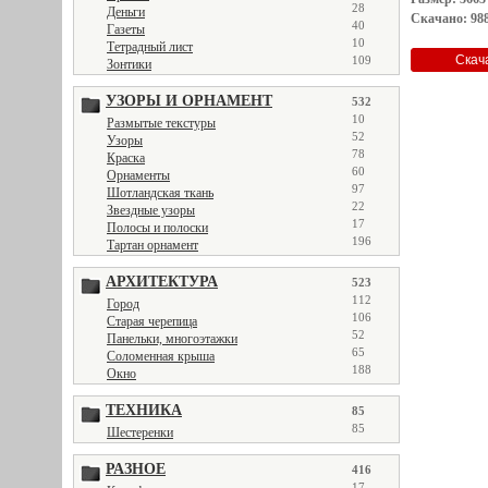
28
Деньги
Скачано: 988
40
Газеты
10
Тетрадный лист
109
Зонтики
УЗОРЫ И ОРНАМЕНТ
532
10
Размытые текстуры
52
Узоры
78
Краска
60
Орнаменты
97
Шотландская ткань
22
Звездные узоры
17
Полосы и полоски
196
Тартан орнамент
АРХИТЕКТУРА
523
112
Город
106
Старая черепица
52
Панельки, многоэтажки
65
Соломенная крыша
188
Окно
ТЕХНИКА
85
85
Шестеренки
РАЗНОЕ
416
17