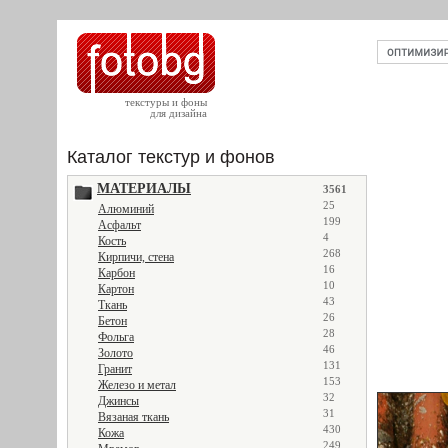
текстуры и фоны
для дизайна
Каталог текстур и фонов
МАТЕРИАЛЫ
3561
25
Алюминий
199
Асфальт
4
Кость
268
Кирпичи, стена
16
Карбон
10
Картон
43
Ткань
26
Бетон
28
Фольга
46
Золото
131
Гранит
153
Железо и метал
32
Джинсы
31
Вязаная ткань
430
Кожа
249