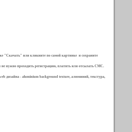
ылке "Скачать" или кликните по самой картинке и сохраните
и не нужно проходить регистрацию, платить или отсылать СМС.
web дизайна -
aluminium background texture, алюминий, текстура,