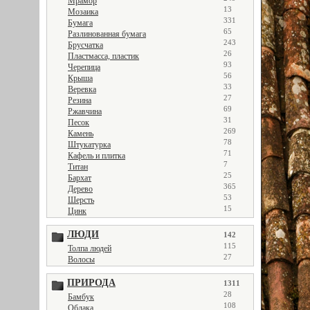
Мрамор
13
Мозаика
331
Бумага
65
Разлинованная бумага
243
Брусчатка
26
Пластмасса, пластик
93
Черепица
56
Крыша
33
Веревка
27
Резина
69
Ржавчина
31
Песок
269
Камень
78
Штукатурка
71
Кафель и плитка
7
Титан
25
Бархат
365
Дерево
53
Шерсть
15
Цинк
ЛЮДИ
142
115
Толпа людей
27
Волосы
ПРИРОДА
1311
28
Бамбук
108
Облака