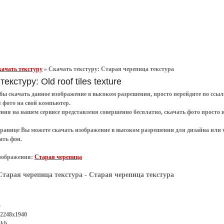
ачать текстуру
»
Скачать текстуру: Старая черепица текстура
екстуру: Old roof tiles texture
обы
скачать
данное
изображение в высоком разрешении
, просто перейдите по сс
я
фото
на свой компьютер.
ения
на нашем сервисе представленя совершенно
бесплатно
,
скачать фото
просто 
транице Вы можете скачать изображение в высоком разрешении для дизайна или 
ать фон
.
зображения:
Старая черепица
Старая черепица текстура
- Старая черепица текстура
G
 2248x1940
 kb