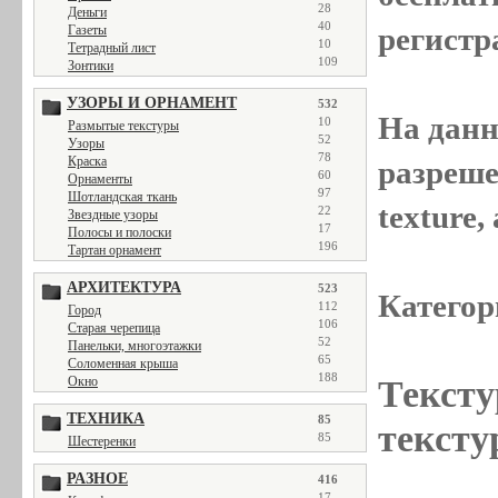
28
Деньги
40
регистр
Газеты
10
Тетрадный лист
109
Зонтики
УЗОРЫ И ОРНАМЕНТ
532
На данн
10
Размытые текстуры
52
Узоры
78
Краска
разреше
60
Орнаменты
97
Шотландская ткань
texture
22
Звездные узоры
17
Полосы и полоски
196
Тартан орнамент
АРХИТЕКТУРА
523
Категор
112
Город
106
Старая черепица
52
Панельки, многоэтажки
65
Соломенная крыша
188
Окно
Тексту
ТЕХНИКА
85
тексту
85
Шестеренки
РАЗНОЕ
416
17