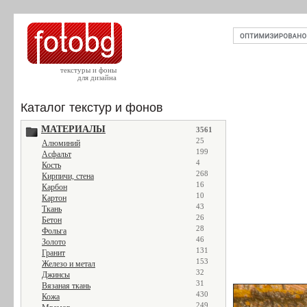
текстуры и фоны
для дизайна
Каталог текстур и фонов
МАТЕРИАЛЫ
3561
25
Алюминий
199
Асфальт
4
Кость
268
Кирпичи, стена
16
Карбон
10
Картон
43
Ткань
26
Бетон
28
Фольга
46
Золото
131
Гранит
153
Железо и метал
32
Джинсы
31
Вязаная ткань
430
Кожа
249