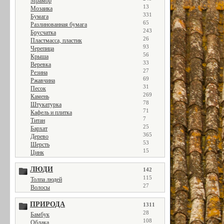
Мрамор
13
Мозаика
331
Бумага
65
Разлинованная бумага
243
Брусчатка
26
Пластмасса, пластик
93
Черепица
56
Крыша
33
Веревка
27
Резина
69
Ржавчина
31
Песок
269
Камень
78
Штукатурка
71
Кафель и плитка
7
Титан
25
Бархат
365
Дерево
53
Шерсть
15
Цинк
ЛЮДИ
142
115
Толпа людей
27
Волосы
ПРИРОДА
1311
28
Бамбук
108
Облака