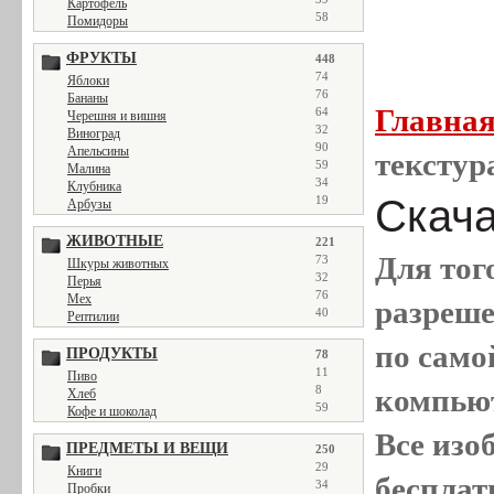
Картофель
58
Помидоры
ФРУКТЫ
448
74
Яблоки
76
Бананы
Главна
64
Черешня и вишня
32
Виноград
90
Апельсины
текстур
59
Малина
34
Клубника
Скачат
19
Арбузы
ЖИВОТНЫЕ
221
Для тог
73
Шкуры животных
32
Перья
76
Мех
разреш
40
Рептилии
по само
ПРОДУКТЫ
78
11
Пиво
8
компью
Хлеб
59
Кофе и шоколад
Все
изо
ПРЕДМЕТЫ И ВЕЩИ
250
29
Книги
бесплат
34
Пробки