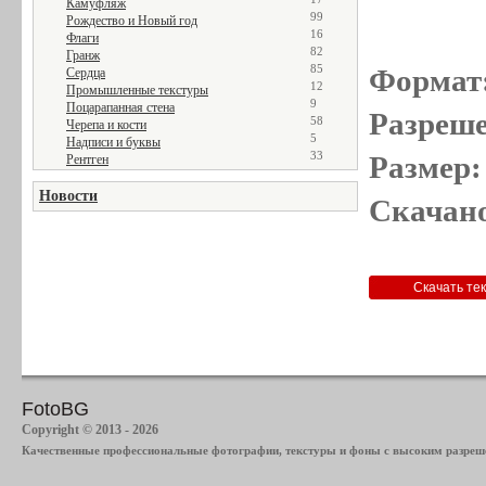
Камуфляж
99
Рождество и Новый год
16
Флаги
82
Гранж
85
Формат
Сердца
12
Промышленные текстуры
9
Поцарапанная стена
Разреше
58
Черепа и кости
5
Надписи и буквы
33
Размер:
Рентген
Новости
Скачано
FotoBG
Copyright © 2013 - 2026
Качественные профессиональные фотографии, текстуры и фоны с высоким разреше