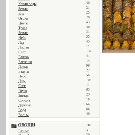
40
Капли воды
21
Земля
25
Ель
28
Огонь
43
Цветы
40
Трава
21
Земля
35
Небо
45
Лед
113
Листья
134
Свет
41
Галька
14
Растения
99
Дождь
27
Радуга
56
Небо
108
Дым
11
Снег
63
Грунт
23
Звезды
16
Солома
66
Деревья
66
Вода
40
Волны
ОВОЩИ
100
3
Разные
39