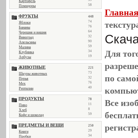
Картофель
58
Помидоры
Главна
ФРУКТЫ
448
74
текстур
Яблоки
76
Бананы
64
Черешня и вишня
Скачат
32
Виноград
90
Апельсины
59
Малина
Для тог
34
Клубника
19
Арбузы
разреш
ЖИВОТНЫЕ
221
73
Шкуры животных
по само
32
Перья
76
Мех
40
компью
Рептилии
ПРОДУКТЫ
78
Все
изо
11
Пиво
8
Хлеб
бесплат
59
Кофе и шоколад
регистр
ПРЕДМЕТЫ И ВЕЩИ
250
29
Книги
34
Пробки