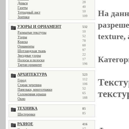
28
Деньги
40
Газеты
На данн
10
Тетрадный лист
109
Зонтики
разреше
УЗОРЫ И ОРНАМЕНТ
532
10
Размытые текстуры
texture
52
Узоры
78
Краска
60
Орнаменты
97
Шотландская ткань
22
Звездные узоры
Категор
17
Полосы и полоски
196
Тартан орнамент
АРХИТЕКТУРА
523
Тексту
112
Город
106
Старая черепица
52
Панельки, многоэтажки
тексту
65
Соломенная крыша
188
Окно
ТЕХНИКА
85
85
Шестеренки
РАЗНОЕ
416
17