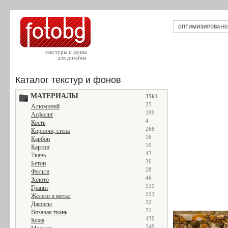
текстуры и фоны
для дизайна
Каталог текстур и фонов
МАТЕРИАЛЫ
3561
25
Алюминий
199
Асфальт
4
Кость
268
Кирпичи, стена
16
Карбон
10
Картон
43
Ткань
26
Бетон
28
Фольга
46
Золото
131
Гранит
153
Железо и метал
32
Джинсы
31
Вязаная ткань
430
Кожа
249