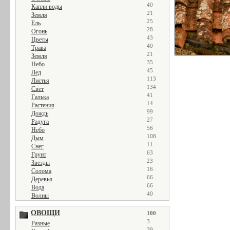
40
Капли воды
21
Земля
25
Ель
28
Огонь
43
Цветы
40
Трава
21
Земля
35
Небо
45
Лед
113
Листья
134
Свет
41
Галька
14
Растения
99
Дождь
27
Радуга
56
Небо
108
Дым
11
Снег
63
Грунт
23
Звезды
16
Солома
66
Деревья
66
Вода
40
Волны
ОВОЩИ
100
3
Разные
39