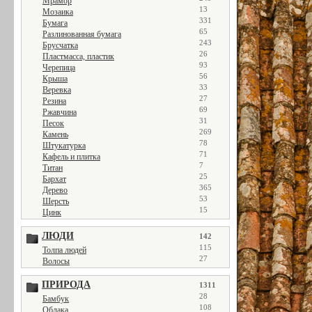
Мрамор
13
Мозаика
331
Бумага
65
Разлинованная бумага
243
Брусчатка
26
Пластмасса, пластик
93
Черепица
56
Крыша
33
Веревка
27
Резина
69
Ржавчина
31
Песок
269
Камень
78
Штукатурка
71
Кафель и плитка
7
Титан
25
Бархат
365
Дерево
53
Шерсть
15
Цинк
ЛЮДИ
142
115
Толпа людей
27
Волосы
ПРИРОДА
1311
28
Бамбук
108
Облака