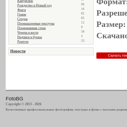
Формат
Камуфляж
99
Рождество и Новый год
16
Флаги
Разреше
82
Гранж
85
Сердца
Размер:
12
Промышленные текстуры
9
Поцарапанная стена
58
Черепа и кости
Скачано
5
Надписи и буквы
33
Рентген
Новости
FotoBG
Copyright © 2013 - 2026
Качественные профессиональные фотографии, текстуры и фоны с высоким разреше