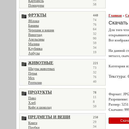
Картофель
58
Помидоры
ФРУКТЫ
Главная
»
Ск
448
74
Яблоки
Скачать т
76
Бананы
64
Для того чт
Черешня и вишня
32
Виноград
открывшеес
90
Апельсины
Все
изображ
59
Малина
34
Клубника
На данной с
19
Арбузы
металл, скач
ЖИВОТНЫЕ
221
Категория и
73
Шкуры животных
32
Перья
Текстура:
76
Мех
40
Рептилии
ПРОДУКТЫ
78
Формат: JP
11
Пиво
Разрешение:
8
Хлеб
Размер: 5251
59
Кофе и шоколад
Скачано: 999
ПРЕДМЕТЫ И ВЕЩИ
250
29
Книги
34
Пробки