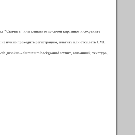
ылке "Скачать" или кликните по самой картинке и сохраните
и не нужно проходить регистрацию, платить или отсылать СМС.
web дизайна -
aluminium background texture, алюминий, текстура,