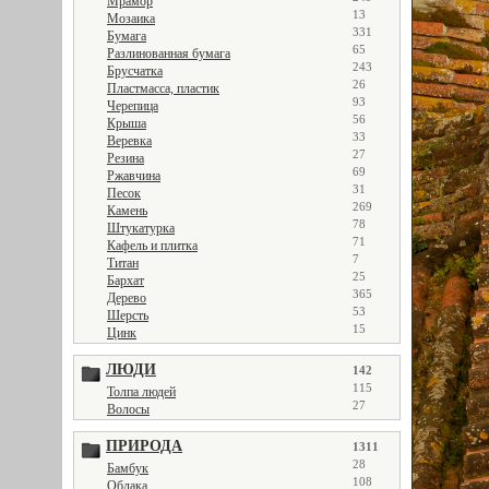
Мрамор
13
Мозаика
331
Бумага
65
Разлинованная бумага
243
Брусчатка
26
Пластмасса, пластик
93
Черепица
56
Крыша
33
Веревка
27
Резина
69
Ржавчина
31
Песок
269
Камень
78
Штукатурка
71
Кафель и плитка
7
Титан
25
Бархат
365
Дерево
53
Шерсть
15
Цинк
ЛЮДИ
142
115
Толпа людей
27
Волосы
ПРИРОДА
1311
28
Бамбук
108
Облака