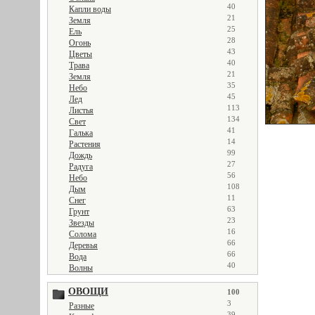
40
Капли воды
21
Земля
25
Ель
28
Огонь
43
Цветы
40
Трава
21
Земля
35
Небо
45
Лед
113
Листья
134
Свет
41
Галька
14
Растения
99
Дождь
27
Радуга
56
Небо
108
Дым
11
Снег
63
Грунт
23
Звезды
16
Солома
66
Деревья
66
Вода
40
Волны
ОВОЩИ
100
3
Разные
39