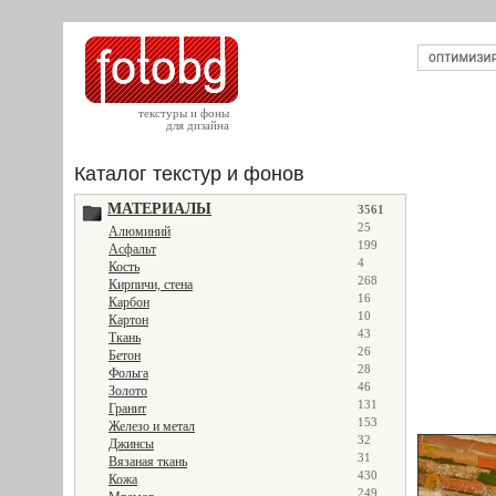
текстуры и фоны
для дизайна
Каталог текстур и фонов
МАТЕРИАЛЫ
3561
25
Алюминий
199
Асфальт
4
Кость
268
Кирпичи, стена
16
Карбон
10
Картон
43
Ткань
26
Бетон
28
Фольга
46
Золото
131
Гранит
153
Железо и метал
32
Джинсы
31
Вязаная ткань
430
Кожа
249