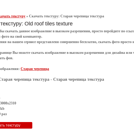
ачать текстуру
»
Скачать текстуру: Старая черепица текстура
екстуру: Old roof tiles texture
обы
скачать
данное
изображение в высоком разрешении
, просто перейдите по сс
я
фото
на свой компьютер.
ения
на нашем сервисе представленя совершенно
бесплатно
,
скачать фото
просто 
транице Вы можете скачать изображение в высоком разрешении для дизайна или 
ать фон
.
зображения:
Старая черепица
Старая черепица текстура
- Старая черепица текстура
G
 3008x2310
 kb
 раз