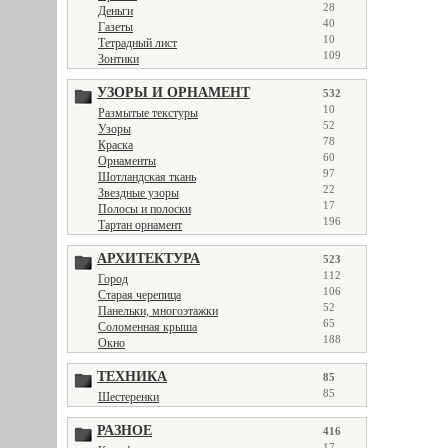
28
Деньги
40
Газеты
10
Тетрадный лист
109
Зонтики
УЗОРЫ И ОРНАМЕНТ
532
10
Размытые текстуры
52
Узоры
78
Краска
60
Орнаменты
97
Шотландская ткань
22
Звездные узоры
17
Полосы и полоски
196
Тартан орнамент
АРХИТЕКТУРА
523
112
Город
106
Старая черепица
52
Панельки, многоэтажки
65
Соломенная крыша
188
Окно
ТЕХНИКА
85
85
Шестеренки
РАЗНОЕ
416
17