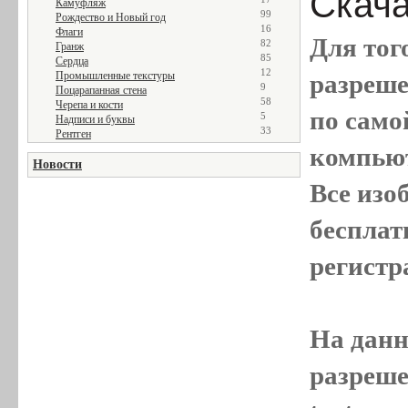
Скачат
Камуфляж
99
Рождество и Новый год
16
Флаги
Для тог
82
Гранж
85
Сердца
12
разреш
Промышленные текстуры
9
Поцарапанная стена
58
Черепа и кости
по само
5
Надписи и буквы
33
Рентген
компью
Новости
Все
изо
бесплат
регистр
На данн
разреше