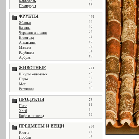
Картофель
58
Помидоры
ФРУКТЫ
448
74
Яблоки
76
Бананы
64
Черешня и вишня
32
Виноград
90
Апельсины
59
Малина
34
Клубника
19
Арбузы
ЖИВОТНЫЕ
221
73
Шкуры животных
32
Перья
76
Мех
40
Рептилии
ПРОДУКТЫ
78
11
Пиво
8
Хлеб
59
Кофе и шоколад
ПРЕДМЕТЫ И ВЕЩИ
250
29
Книги
34
Пробки