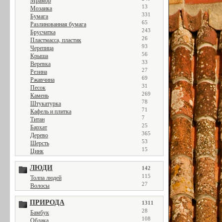
Мрамор
13
Мозаика
331
Бумага
65
Разлинованная бумага
243
Брусчатка
26
Пластмасса, пластик
93
Черепица
56
Крыша
33
Веревка
27
Резина
69
Ржавчина
31
Песок
269
Камень
78
Штукатурка
71
Кафель и плитка
7
Титан
25
Бархат
365
Дерево
53
Шерсть
15
Цинк
ЛЮДИ
142
115
Толпа людей
27
Волосы
ПРИРОДА
1311
28
Бамбук
108
Облака