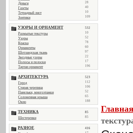
28
Деньги
40
Газеты
10
Тетрадный лист
109
Зонтики
УЗОРЫ И ОРНАМЕНТ
532
10
Размытые текстуры
52
Узоры
78
Краска
60
Орнаменты
97
Шотландская ткань
22
Звездные узоры
17
Полосы и полоски
196
Тартан орнамент
АРХИТЕКТУРА
523
112
Город
106
Старая черепица
52
Панельки, многоэтажки
65
Соломенная крыша
188
Окно
Главна
ТЕХНИКА
85
85
текстур
Шестеренки
РАЗНОЕ
416
17