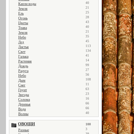
40
Капли воды
21
Земля
25
Ель
28
Огонь
43
Цветы
40
Трава
21
Земля
35
Небо
45
Лед
113
Листья
134
Свет
41
Галька
14
Растения
99
Дождь
27
Радуга
56
Небо
108
Дым
11
Снег
63
Грунт
23
Звезды
16
Солома
66
Деревья
66
Вода
40
Волны
ОВОЩИ
100
3
Разные
39