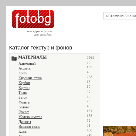
текстуры и фоны
для дизайна
Каталог текстур и фонов
МАТЕРИАЛЫ
3561
25
Алюминий
199
Асфальт
4
Кость
268
Кирпичи, стена
16
Карбон
10
Картон
43
Ткань
26
Бетон
28
Фольга
46
Золото
131
Гранит
153
Железо и метал
32
Джинсы
31
Вязаная ткань
430
Кожа
249