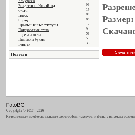
Камуфляж
Разреше
99
Рождество и Новый год
16
Флаги
82
Гранж
Размер:
85
Сердца
12
Промышленные текстуры
Скачано
9
Поцарапанная стена
58
Черепа и кости
5
Надписи и буквы
33
Рентген
Новости
FotoBG
Copyright © 2013 - 2026
Качественные профессиональные фотографии, текстуры и фоны с высоким разреше