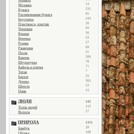
Мрамор
13
Мозаика
331
Бумага
65
Разлинованная бумага
243
Брусчатка
26
Пластмасса, пластик
93
Черепица
56
Крыша
33
Веревка
27
Резина
69
Ржавчина
31
Песок
269
Камень
78
Штукатурка
71
Кафель и плитка
7
Титан
25
Бархат
365
Дерево
53
Шерсть
15
Цинк
ЛЮДИ
142
115
Толпа людей
27
Волосы
ПРИРОДА
1311
28
Бамбук
108
Облака