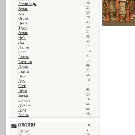
40
Капли воды
21
Земля
25
Ель
28
Огонь
43
Цветы
40
Трава
21
Земля
35
Небо
45
Лед
113
Листья
134
Свет
41
Галька
14
Растения
99
Дождь
27
Радуга
56
Небо
108
Дым
11
Снег
63
Грунт
23
Звезды
16
Солома
66
Деревья
66
Вода
40
Волны
ОВОЩИ
100
3
Разные
39