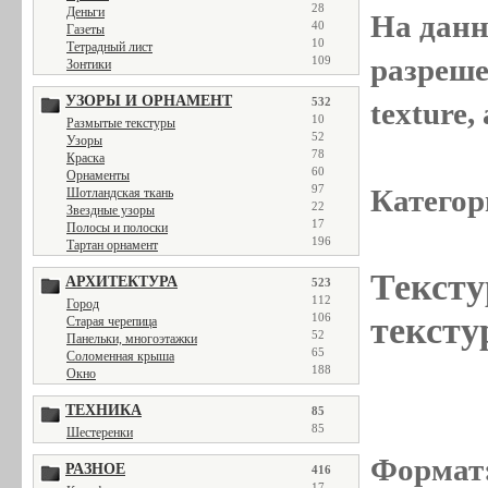
28
Деньги
На данн
40
Газеты
10
Тетрадный лист
разреше
109
Зонтики
УЗОРЫ И ОРНАМЕНТ
532
texture
10
Размытые текстуры
52
Узоры
78
Краска
60
Орнаменты
97
Категор
Шотландская ткань
22
Звездные узоры
17
Полосы и полоски
196
Тартан орнамент
Тексту
АРХИТЕКТУРА
523
112
Город
тексту
106
Старая черепица
52
Панельки, многоэтажки
65
Соломенная крыша
188
Окно
ТЕХНИКА
85
85
Шестеренки
Формат
РАЗНОЕ
416
17