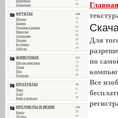
Картофель
Главна
58
Помидоры
текстур
ФРУКТЫ
448
74
Яблоки
76
Бананы
Скачат
64
Черешня и вишня
32
Виноград
90
Апельсины
Для тог
59
Малина
34
Клубника
19
разреш
Арбузы
ЖИВОТНЫЕ
221
по само
73
Шкуры животных
32
Перья
компью
76
Мех
40
Рептилии
Все
изо
ПРОДУКТЫ
78
11
Пиво
бесплат
8
Хлеб
59
Кофе и шоколад
регистр
ПРЕДМЕТЫ И ВЕЩИ
250
29
Книги
34
Пробки