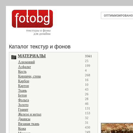
текстуры и фоны
для дизайна
Каталог текстур и фонов
МАТЕРИАЛЫ
3561
25
Алюминий
199
Асфальт
4
Кость
268
Кирпичи, стена
16
Карбон
10
Картон
43
Ткань
26
Бетон
28
Фольга
46
Золото
131
Гранит
153
Железо и метал
32
Джинсы
31
Вязаная ткань
430
Кожа
249