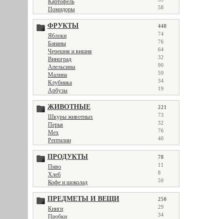
Картофель
58
Помидоры
ФРУКТЫ
448
74
Яблоки
76
Бананы
64
Черешня и вишня
32
Виноград
90
Апельсины
59
Малина
34
Клубника
19
Арбузы
ЖИВОТНЫЕ
221
73
Шкуры животных
32
Перья
76
Мех
40
Рептилии
ПРОДУКТЫ
78
11
Пиво
8
Хлеб
59
Кофе и шоколад
ПРЕДМЕТЫ И ВЕЩИ
250
29
Книги
34
Пробки