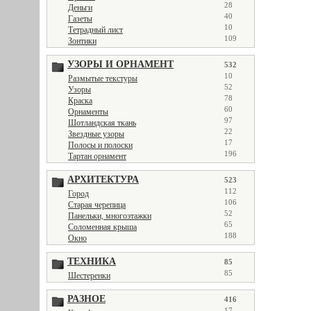
28
Деньги
40
Газеты
10
Тетрадный лист
109
Зонтики
УЗОРЫ И ОРНАМЕНТ
532
10
Размытые текстуры
52
Узоры
78
Краска
60
Орнаменты
97
Шотландская ткань
22
Звездные узоры
17
Полосы и полоски
196
Тартан орнамент
АРХИТЕКТУРА
523
112
Город
106
Старая черепица
52
Панельки, многоэтажки
65
Соломенная крыша
188
Окно
ТЕХНИКА
85
85
Шестеренки
РАЗНОЕ
416
17