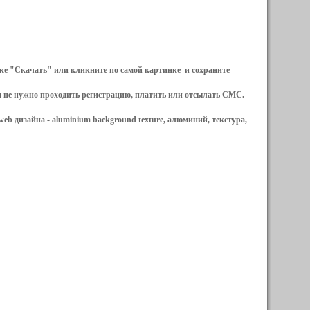
ылке "Скачать" или кликните по самой картинке и сохраните
и не нужно проходить регистрацию, платить или отсылать СМС.
web дизайна -
aluminium background texture, алюминий, текстура,