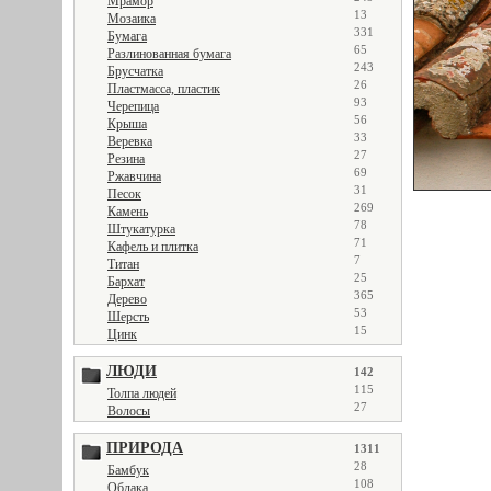
Мрамор
13
Мозаика
331
Бумага
65
Разлинованная бумага
243
Брусчатка
26
Пластмасса, пластик
93
Черепица
56
Крыша
33
Веревка
27
Резина
69
Ржавчина
31
Песок
269
Камень
78
Штукатурка
71
Кафель и плитка
7
Титан
25
Бархат
365
Дерево
53
Шерсть
15
Цинк
ЛЮДИ
142
115
Толпа людей
27
Волосы
ПРИРОДА
1311
28
Бамбук
108
Облака