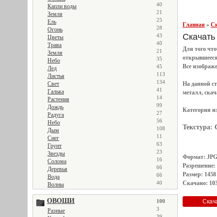
40
Капли воды
21
Земля
25
Ель
Главная
»
Ск
28
Огонь
Скачать т
43
Цветы
40
Трава
Для того чт
21
Земля
открывшеес
35
Небо
Все
изображ
45
Лед
113
Листья
134
На данной с
Свет
41
Галька
металл, скач
14
Растения
99
Дождь
Категория и
27
Радуга
56
Небо
Текстура:
108
Дым
11
Снег
63
Грунт
23
Звезды
Формат: JP
16
Солома
Разрешение:
66
Деревья
Размер: 1458
66
Вода
Скачано: 103
40
Волны
ОВОЩИ
100
3
Разные
39