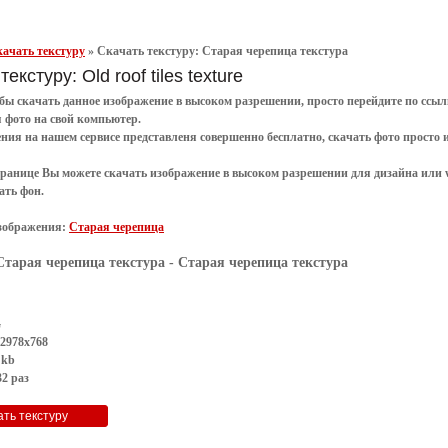
ачать текстуру
»
Скачать текстуру: Старая черепица текстура
екстуру: Old roof tiles texture
обы
скачать
данное
изображение в высоком разрешении
, просто перейдите по сс
я
фото
на свой компьютер.
ения
на нашем сервисе представленя совершенно
бесплатно
,
скачать фото
просто 
транице Вы можете скачать изображение в высоком разрешении для дизайна или 
ать фон
.
зображения:
Старая черепица
Старая черепица текстура
- Старая черепица текстура
G
 2978x768
 kb
2 раз