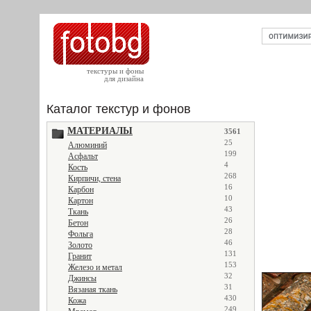
текстуры и фоны
для дизайна
Каталог текстур и фонов
МАТЕРИАЛЫ
3561
25
Алюминий
199
Асфальт
4
Кость
268
Кирпичи, стена
16
Карбон
10
Картон
43
Ткань
26
Бетон
28
Фольга
46
Золото
131
Гранит
153
Железо и метал
32
Джинсы
31
Вязаная ткань
430
Кожа
249