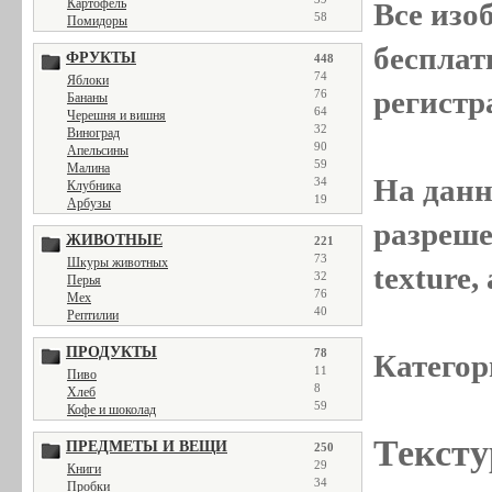
Картофель
Все
изо
58
Помидоры
бесплат
ФРУКТЫ
448
74
Яблоки
регистр
76
Бананы
64
Черешня и вишня
32
Виноград
90
Апельсины
59
Малина
На данн
34
Клубника
19
Арбузы
разреше
ЖИВОТНЫЕ
221
73
Шкуры животных
texture
32
Перья
76
Мех
40
Рептилии
ПРОДУКТЫ
78
Категор
11
Пиво
8
Хлеб
59
Кофе и шоколад
Тексту
ПРЕДМЕТЫ И ВЕЩИ
250
29
Книги
34
Пробки