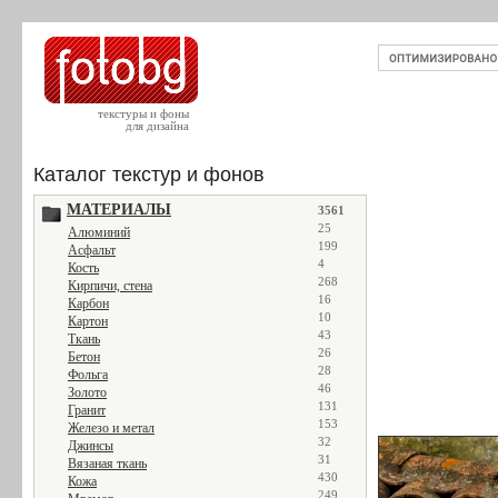
текстуры и фоны
для дизайна
Каталог текстур и фонов
МАТЕРИАЛЫ
3561
25
Алюминий
199
Асфальт
4
Кость
268
Кирпичи, стена
16
Карбон
10
Картон
43
Ткань
26
Бетон
28
Фольга
46
Золото
131
Гранит
153
Железо и метал
32
Джинсы
31
Вязаная ткань
430
Кожа
249