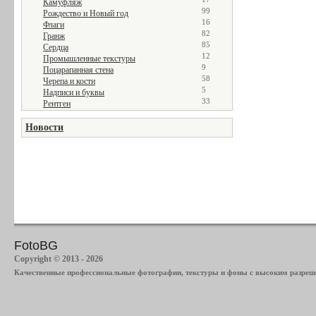
Камуфляж
99
Рождество и Новый год
16
Флаги
82
Гранж
85
Сердца
12
Промышленные текстуры
9
Поцарапанная стена
58
Черепа и кости
5
Надписи и буквы
33
Рентген
Новости
FotoBG
Copyright © 2013 - 2026
Качественные профессиональные фотографии, текстуры и фоны с высоким разреше