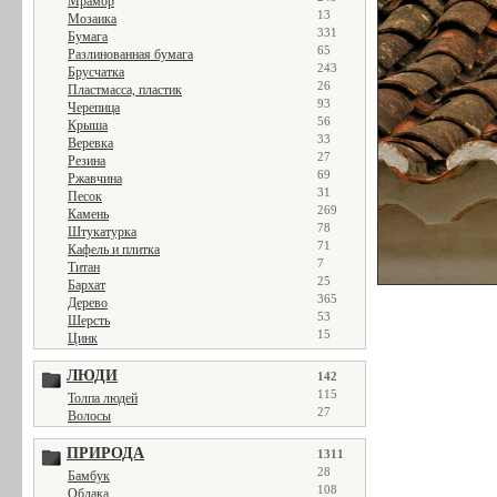
Мрамор
13
Мозаика
331
Бумага
65
Разлинованная бумага
243
Брусчатка
26
Пластмасса, пластик
93
Черепица
56
Крыша
33
Веревка
27
Резина
69
Ржавчина
31
Песок
269
Камень
78
Штукатурка
71
Кафель и плитка
7
Титан
25
Бархат
365
Дерево
53
Шерсть
15
Цинк
ЛЮДИ
142
115
Толпа людей
27
Волосы
ПРИРОДА
1311
28
Бамбук
108
Облака