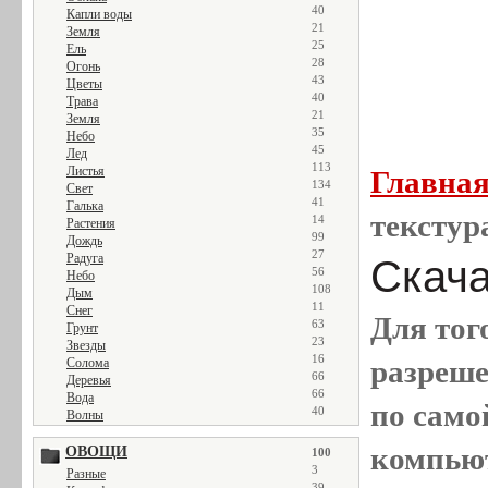
40
Капли воды
21
Земля
25
Ель
28
Огонь
43
Цветы
40
Трава
21
Земля
35
Небо
45
Лед
113
Листья
Главна
134
Свет
41
Галька
текстур
14
Растения
99
Дождь
27
Радуга
Скачат
56
Небо
108
Дым
11
Снег
Для тог
63
Грунт
23
Звезды
16
разреш
Солома
66
Деревья
66
Вода
по само
40
Волны
компью
ОВОЩИ
100
3
Разные
39