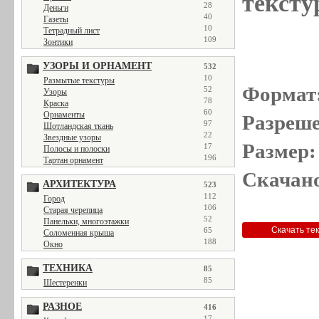
тексту
28
Деньги
40
Газеты
10
Тетрадный лист
109
Зонтики
УЗОРЫ И ОРНАМЕНТ
532
10
Размытые текстуры
Формат
52
Узоры
78
Краска
60
Орнаменты
Разреше
97
Шотландская ткань
22
Звездные узоры
Размер:
17
Полосы и полоски
196
Тартан орнамент
Скачано
АРХИТЕКТУРА
523
112
Город
106
Старая черепица
52
Панельки, многоэтажки
65
Соломенная крыша
188
Окно
ТЕХНИКА
85
85
Шестеренки
РАЗНОЕ
416
17