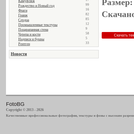
Размер:
Камуфляж
99
Рождество и Новый год
16
Флаги
Скачано
82
Гранж
85
Сердца
12
Промышленные текстуры
9
Поцарапанная стена
58
Черепа и кости
5
Надписи и буквы
33
Рентген
Новости
FotoBG
Copyright © 2013 - 2026
Качественные профессиональные фотографии, текстуры и фоны с высоким разреше