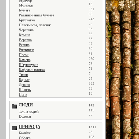
Мрамор
13
Мозаика
331
Бумага
65
Разлинованная бумага
243
Брусчатка
26
Пластмасса, пластик
93
Черепица
56
Крыша
33
Веревка
27
Резина
69
Ржавчина
31
Песок
269
Камень
78
Штукатурка
71
Кафель и плитка
7
Титан
25
Бархат
365
Дерево
53
Шерсть
15
Цинк
ЛЮДИ
142
115
Толпа людей
27
Волосы
ПРИРОДА
1311
28
Бамбук
108
Облака