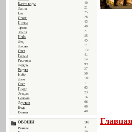
40
Капли воды
21
Земля
25
Ель
28
Огонь
43
Цветы
40
Трава
21
Земля
35
Небо
45
Лед
113
Листья
134
Свет
41
Галька
14
Растения
99
Дождь
27
Радуга
56
Небо
108
Дым
11
Снег
63
Грунт
23
Звезды
16
Солома
66
Деревья
66
Вода
40
Волны
Главна
ОВОЩИ
100
3
Разные
39