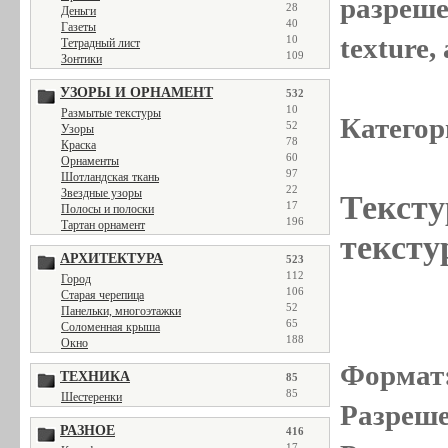
разреше
28
Деньги
40
Газеты
texture
10
Тетрадный лист
109
Зонтики
УЗОРЫ И ОРНАМЕНТ
532
10
Размытые текстуры
Категор
52
Узоры
78
Краска
60
Орнаменты
97
Шотландская ткань
22
Звездные узоры
Тексту
17
Полосы и полоски
196
Тартан орнамент
тексту
АРХИТЕКТУРА
523
112
Город
106
Старая черепица
52
Панельки, многоэтажки
65
Соломенная крыша
188
Окно
Формат
ТЕХНИКА
85
85
Шестеренки
Разреше
РАЗНОЕ
416
17