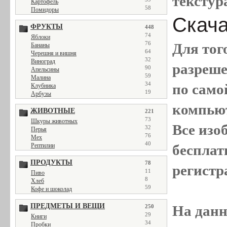
текстур
Картофель
58
Помидоры
Скачат
ФРУКТЫ
448
74
Яблоки
76
Для тог
Бананы
64
Черешня и вишня
32
Виноград
разреш
90
Апельсины
59
Малина
34
по само
Клубника
19
Арбузы
компью
ЖИВОТНЫЕ
221
73
Шкуры животных
Все
изо
32
Перья
76
Мех
40
бесплат
Рептилии
ПРОДУКТЫ
78
регистр
11
Пиво
8
Хлеб
59
Кофе и шоколад
ПРЕДМЕТЫ И ВЕЩИ
На данн
250
29
Книги
34
Пробки