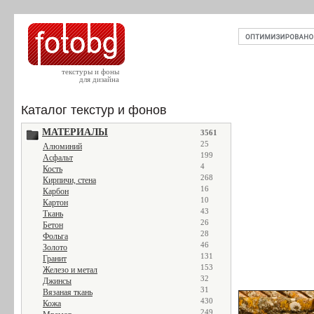
текстуры и фоны
для дизайна
Каталог текстур и фонов
МАТЕРИАЛЫ
3561
25
Алюминий
199
Асфальт
4
Кость
268
Кирпичи, стена
16
Карбон
10
Картон
43
Ткань
26
Бетон
28
Фольга
46
Золото
131
Гранит
153
Железо и метал
32
Джинсы
31
Вязаная ткань
430
Кожа
249