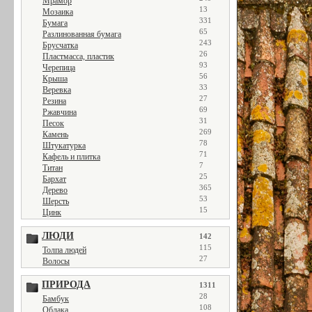
Мрамор
13
Мозаика
331
Бумага
65
Разлинованная бумага
243
Брусчатка
26
Пластмасса, пластик
93
Черепица
56
Крыша
33
Веревка
27
Резина
69
Ржавчина
31
Песок
269
Камень
78
Штукатурка
71
Кафель и плитка
7
Титан
25
Бархат
365
Дерево
53
Шерсть
15
Цинк
ЛЮДИ
142
115
Толпа людей
27
Волосы
ПРИРОДА
1311
28
Бамбук
108
Облака