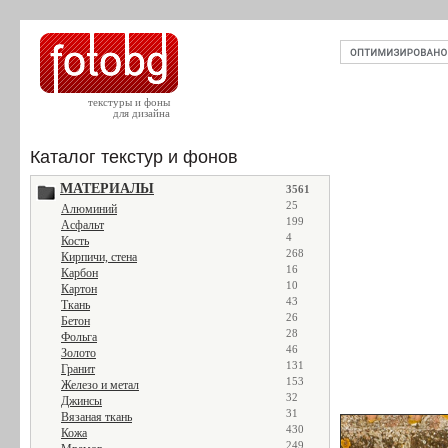
текстуры и фоны
для дизайна
Каталог текстур и фонов
МАТЕРИАЛЫ
3561
25
Алюминий
199
Асфальт
4
Кость
268
Кирпичи, стена
16
Карбон
10
Картон
43
Ткань
26
Бетон
28
Фольга
46
Золото
131
Гранит
153
Железо и метал
32
Джинсы
31
Вязаная ткань
430
Кожа
249