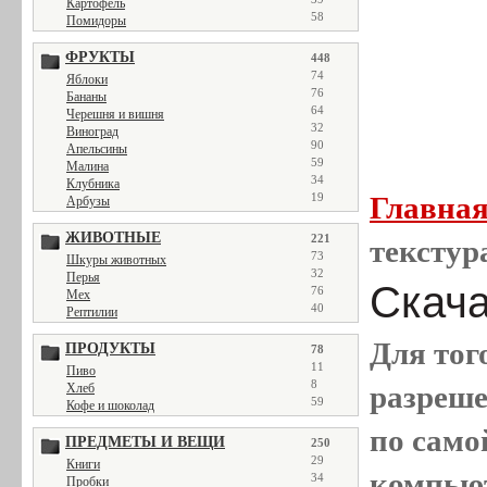
Картофель
58
Помидоры
ФРУКТЫ
448
74
Яблоки
76
Бананы
64
Черешня и вишня
32
Виноград
90
Апельсины
59
Малина
34
Клубника
19
Главна
Арбузы
ЖИВОТНЫЕ
221
текстур
73
Шкуры животных
32
Перья
Скачат
76
Мех
40
Рептилии
Для тог
ПРОДУКТЫ
78
11
Пиво
8
разреш
Хлеб
59
Кофе и шоколад
по само
ПРЕДМЕТЫ И ВЕЩИ
250
29
Книги
компью
34
Пробки