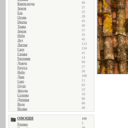
40
Капли воды
21
Земля
25
Ель
28
Огонь
43
Цветы
40
Трава
21
Земля
35
Небо
45
Лед
113
Листья
134
Свет
41
Галька
14
Растения
99
Дождь
27
Радуга
56
Небо
108
Дым
11
Снег
63
Грунт
23
Звезды
16
Солома
66
Деревья
66
Вода
40
Волны
ОВОЩИ
100
3
Разные
39