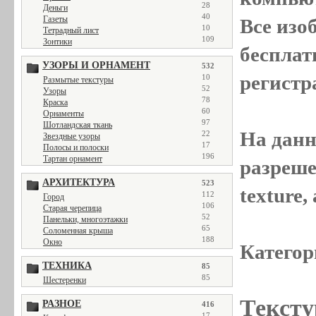
28
Деньги
40
Газеты
Все
изо
10
Тетрадный лист
109
Зонтики
бесплат
УЗОРЫ И ОРНАМЕНТ
532
регистр
10
Размытые текстуры
52
Узоры
78
Краска
60
Орнаменты
97
Шотландская ткань
На данн
22
Звездные узоры
17
Полосы и полоски
196
Тартан орнамент
разреше
АРХИТЕКТУРА
523
texture
112
Город
106
Старая черепица
52
Панельки, многоэтажки
65
Соломенная крыша
188
Окно
Категор
ТЕХНИКА
85
85
Шестеренки
Тексту
РАЗНОЕ
416
17