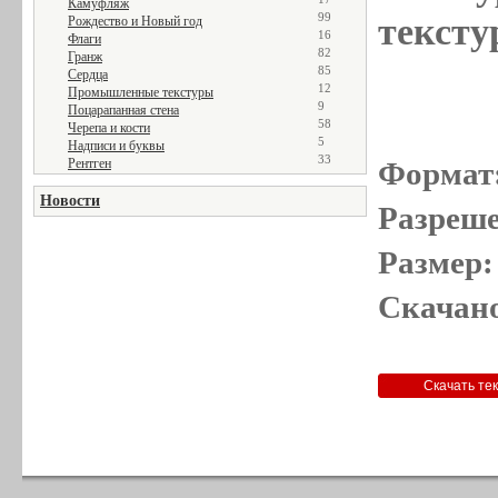
Камуфляж
99
тексту
Рождество и Новый год
16
Флаги
82
Гранж
85
Сердца
12
Промышленные текстуры
9
Поцарапанная стена
58
Черепа и кости
5
Надписи и буквы
33
Рентген
Формат
Новости
Разреше
Размер:
Скачано