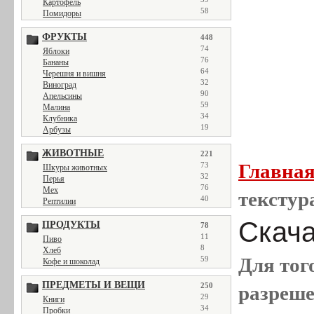
Картофель
58
Помидоры
ФРУКТЫ
448
74
Яблоки
76
Бананы
64
Черешня и вишня
32
Виноград
90
Апельсины
59
Малина
34
Клубника
19
Арбузы
ЖИВОТНЫЕ
221
Главна
73
Шкуры животных
32
Перья
76
Мех
текстур
40
Рептилии
Скачат
ПРОДУКТЫ
78
11
Пиво
8
Хлеб
Для тог
59
Кофе и шоколад
ПРЕДМЕТЫ И ВЕЩИ
250
разреш
29
Книги
34
Пробки