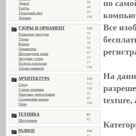
по само
28
Деньги
40
Газеты
10
компью
Тетрадный лист
109
Зонтики
Все
изо
УЗОРЫ И ОРНАМЕНТ
532
10
Размытые текстуры
бесплат
52
Узоры
78
Краска
60
регистр
Орнаменты
97
Шотландская ткань
22
Звездные узоры
17
Полосы и полоски
196
Тартан орнамент
На данн
АРХИТЕКТУРА
523
112
Город
разреше
106
Старая черепица
52
Панельки, многоэтажки
texture
65
Соломенная крыша
188
Окно
ТЕХНИКА
85
85
Шестеренки
Категор
РАЗНОЕ
416
17