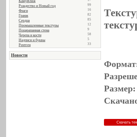
Камуфляж
99
Рождество и Новый год
Тексту
16
Флаги
82
Гранж
85
Сердца
тексту
12
Промышленные текстуры
9
Поцарапанная стена
58
Черепа и кости
5
Надписи и буквы
33
Рентген
Новости
Формат
Разреше
Размер:
Скачано