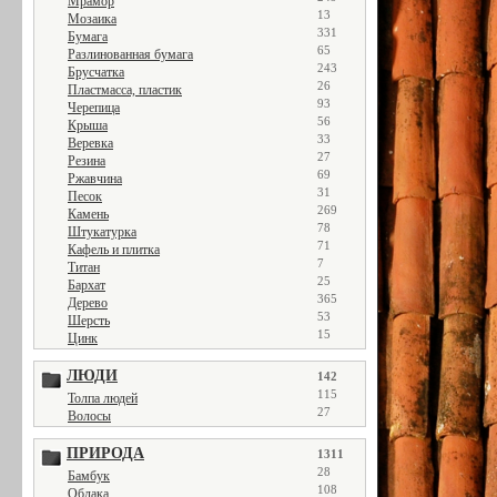
Мрамор
13
Мозаика
331
Бумага
65
Разлинованная бумага
243
Брусчатка
26
Пластмасса, пластик
93
Черепица
56
Крыша
33
Веревка
27
Резина
69
Ржавчина
31
Песок
269
Камень
78
Штукатурка
71
Кафель и плитка
7
Титан
25
Бархат
365
Дерево
53
Шерсть
15
Цинк
ЛЮДИ
142
115
Толпа людей
27
Волосы
ПРИРОДА
1311
28
Бамбук
108
Облака