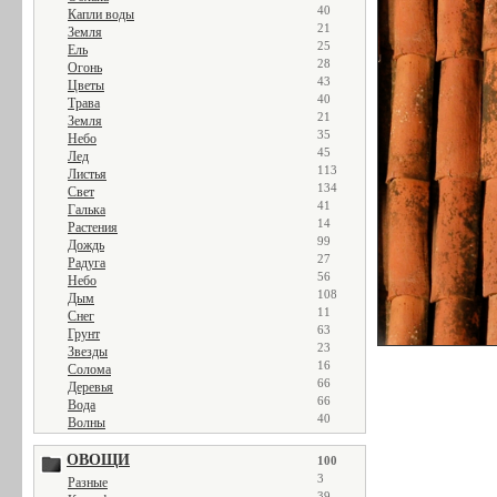
40
Капли воды
21
Земля
25
Ель
28
Огонь
43
Цветы
40
Трава
21
Земля
35
Небо
45
Лед
113
Листья
134
Свет
41
Галька
14
Растения
99
Дождь
27
Радуга
56
Небо
108
Дым
11
Снег
63
Грунт
23
Звезды
16
Солома
66
Деревья
66
Вода
40
Волны
ОВОЩИ
100
3
Разные
39