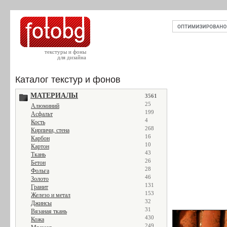
текстуры и фоны
для дизайна
Каталог текстур и фонов
МАТЕРИАЛЫ
3561
25
Алюминий
199
Асфальт
4
Кость
268
Кирпичи, стена
16
Карбон
10
Картон
43
Ткань
26
Бетон
28
Фольга
46
Золото
131
Гранит
153
Железо и метал
32
Джинсы
31
Вязаная ткань
430
Кожа
249