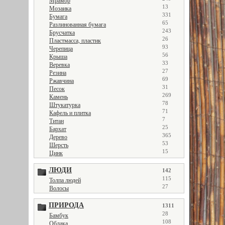
Мрамор
13
Мозаика
331
Бумага
65
Разлинованная бумага
243
Брусчатка
26
Пластмасса, пластик
93
Черепица
56
Крыша
33
Веревка
27
Резина
69
Ржавчина
31
Песок
269
Камень
78
Штукатурка
71
Кафель и плитка
7
Титан
25
Бархат
365
Дерево
53
Шерсть
15
Цинк
ЛЮДИ
142
115
Толпа людей
27
Волосы
ПРИРОДА
1311
28
Бамбук
108
Облака