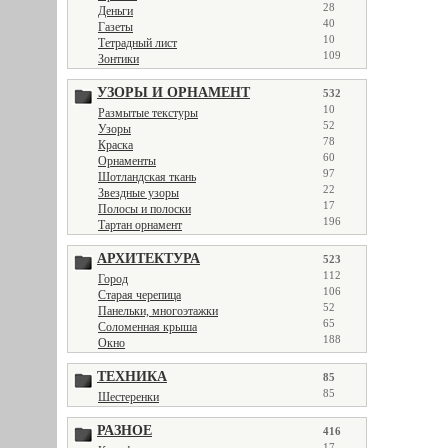
28
Деньги
40
Газеты
10
Тетрадный лист
109
Зонтики
УЗОРЫ И ОРНАМЕНТ
532
10
Размытые текстуры
52
Узоры
78
Краска
60
Орнаменты
97
Шотландская ткань
22
Звездные узоры
17
Полосы и полоски
196
Тартан орнамент
АРХИТЕКТУРА
523
112
Город
106
Старая черепица
52
Панельки, многоэтажки
65
Соломенная крыша
188
Окно
ТЕХНИКА
85
85
Шестеренки
РАЗНОЕ
416
17