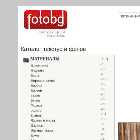
текстуры и фоны
для дизайна
Каталог текстур и фонов
МАТЕРИАЛЫ
3561
25
Алюминий
199
Асфальт
4
Кость
268
Кирпичи, стена
16
Карбон
10
Картон
43
Ткань
26
Бетон
28
Фольга
46
Золото
131
Гранит
153
Железо и метал
32
Джинсы
31
Вязаная ткань
430
Кожа
249