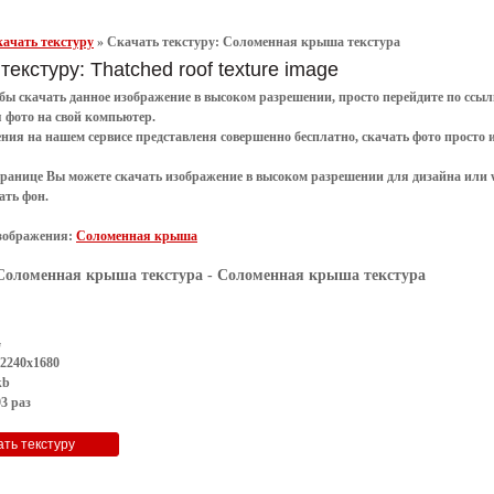
ачать текстуру
»
Скачать текстуру: Соломенная крыша текстура
текстуру: Thatched roof texture image
обы
скачать
данное
изображение в высоком разрешении
, просто перейдите по сс
я
фото
на свой компьютер.
ения
на нашем сервисе представленя совершенно
бесплатно
,
скачать фото
просто 
транице Вы можете скачать изображение в высоком разрешении для дизайна или 
ать фон
.
зображения:
Соломенная крыша
Соломенная крыша текстура
- Соломенная крыша текстура
G
 2240x1680
kb
3 раз