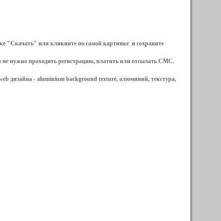
ылке "Скачать" или кликните по самой картинке и сохраните
и не нужно проходить регистрацию, платить или отсылать СМС.
web дизайна -
aluminium background texture, алюминий, текстура,