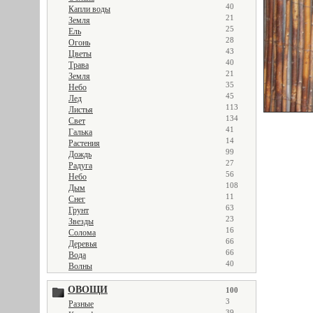
40
Капли воды
21
Земля
25
Ель
28
Огонь
43
Цветы
40
Трава
21
Земля
35
Небо
45
Лед
113
Листья
134
Свет
41
Галька
14
Растения
99
Дождь
27
Радуга
56
Небо
108
Дым
11
Снег
63
Грунт
23
Звезды
16
Солома
66
Деревья
66
Вода
40
Волны
ОВОЩИ
100
3
Разные
39