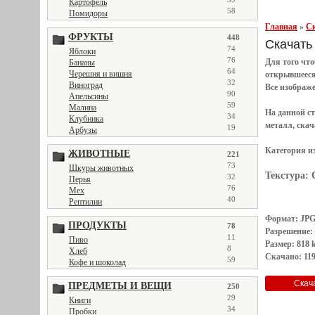
Картофель
58
Помидоры
Главная
»
Ск
ФРУКТЫ
448
Скачать 
74
Яблоки
76
Для того чт
Бананы
64
Черешня и вишня
открывшеес
32
Виноград
Все
изображ
90
Апельсины
59
Малина
На данной с
34
Клубника
металл, скач
19
Арбузы
Категория и
ЖИВОТНЫЕ
221
73
Шкуры животных
Текстура:
32
Перья
76
Мех
40
Рептилии
Формат: JP
ПРОДУКТЫ
78
Разрешение:
11
Пиво
Размер: 818 
8
Хлеб
Скачано: 119
59
Кофе и шоколад
ПРЕДМЕТЫ И ВЕЩИ
250
29
Книги
34
Пробки