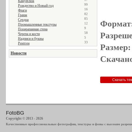
Камуфляж
99
Рождество и Новый год
16
Флаги
82
Гранж
85
Сердца
Формат
12
Промышленные текстуры
9
Поцарапанная стена
Разреше
58
Черепа и кости
5
Надписи и буквы
33
Рентген
Размер:
Новости
Скачано
FotoBG
Copyright © 2013 - 2026
Качественные профессиональные фотографии, текстуры и фоны с высоким разреше