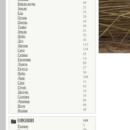
40
Капли воды
21
Земля
25
Ель
28
Огонь
43
Цветы
40
Трава
21
Земля
35
Небо
45
Лед
113
Листья
134
Свет
41
Галька
14
Растения
99
Дождь
27
Радуга
56
Небо
108
Дым
11
Снег
63
Грунт
23
Звезды
16
Солома
66
Деревья
66
Вода
40
Волны
ОВОЩИ
100
3
Разные
39