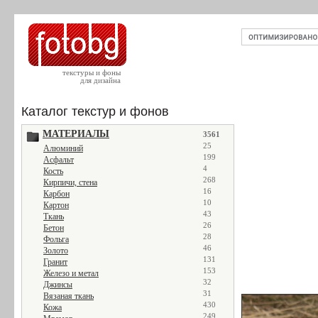
текстуры и фоны
для дизайна
Каталог текстур и фонов
МАТЕРИАЛЫ
3561
25
Алюминий
199
Асфальт
4
Кость
268
Кирпичи, стена
16
Карбон
10
Картон
43
Ткань
26
Бетон
28
Фольга
46
Золото
131
Гранит
153
Железо и метал
32
Джинсы
31
Вязаная ткань
430
Кожа
249