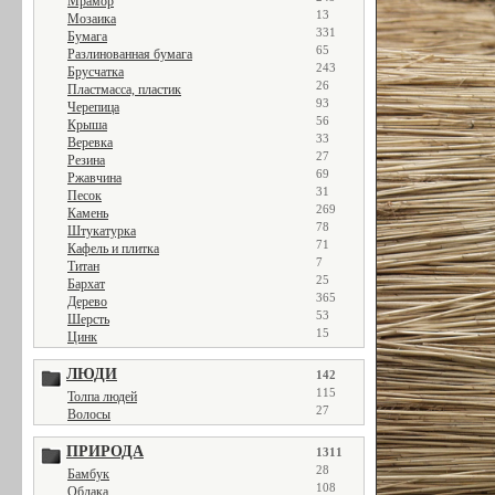
Мрамор
13
Мозаика
331
Бумага
65
Разлинованная бумага
243
Брусчатка
26
Пластмасса, пластик
93
Черепица
56
Крыша
33
Веревка
27
Резина
69
Ржавчина
31
Песок
269
Камень
78
Штукатурка
71
Кафель и плитка
7
Титан
25
Бархат
365
Дерево
53
Шерсть
15
Цинк
ЛЮДИ
142
115
Толпа людей
27
Волосы
ПРИРОДА
1311
28
Бамбук
108
Облака