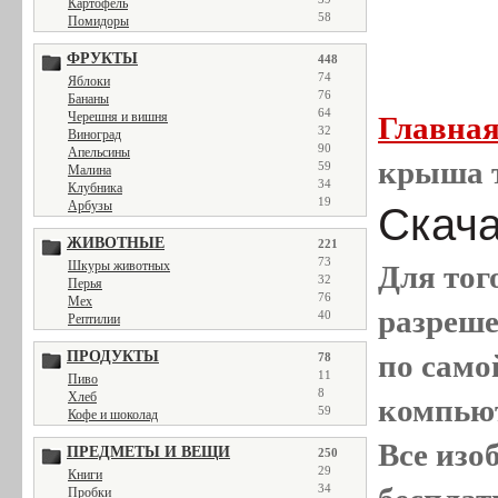
Картофель
58
Помидоры
ФРУКТЫ
448
74
Яблоки
76
Бананы
64
Черешня и вишня
Главна
32
Виноград
90
Апельсины
крыша 
59
Малина
34
Клубника
19
Арбузы
Скача
ЖИВОТНЫЕ
221
73
Шкуры животных
Для тог
32
Перья
76
Мех
разреш
40
Рептилии
ПРОДУКТЫ
по само
78
11
Пиво
8
Хлеб
компью
59
Кофе и шоколад
Все
изо
ПРЕДМЕТЫ И ВЕЩИ
250
29
Книги
34
Пробки