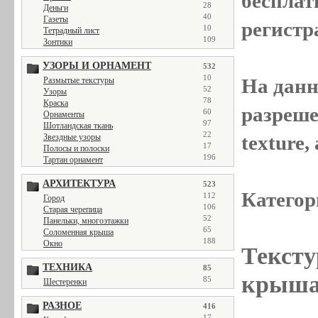
бесплат
28
Деньги
40
Газеты
регистр
10
Тетрадный лист
109
Зонтики
УЗОРЫ И ОРНАМЕНТ
532
10
На данн
Размытые текстуры
52
Узоры
78
Краска
разреше
60
Орнаменты
97
Шотландская ткань
22
texture
Звездные узоры
17
Полосы и полоски
196
Тартан орнамент
АРХИТЕКТУРА
523
Категор
112
Город
106
Старая черепица
52
Панельки, многоэтажки
65
Соломенная крыша
188
Окно
Тексту
ТЕХНИКА
85
крыша
85
Шестеренки
РАЗНОЕ
416
17