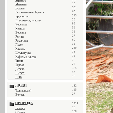
Мрамор
13
Мозаика
331
Бумага
65
Разлинованная бумага
243
Брусчатка
26
Пластмасса, пластик
93
Черепица
56
Крыша
33
Веревка
27
Резина
69
Ржавчина
31
Песок
269
Камень
78
Штукатурка
71
Кафель и плитка
7
Титан
25
Бархат
365
Дерево
53
Шерсть
15
Цинк
ЛЮДИ
142
115
Толпа людей
27
Волосы
ПРИРОДА
1311
28
Бамбук
108
Облака