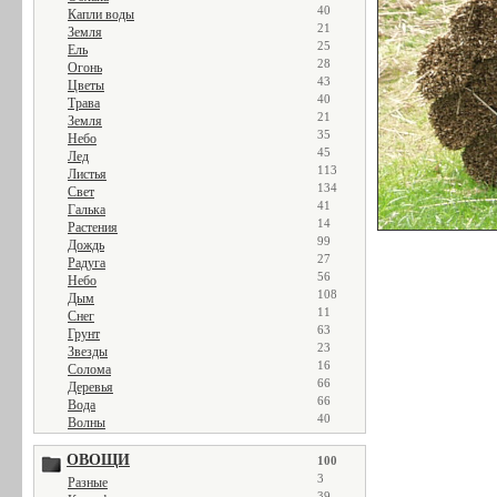
40
Капли воды
21
Земля
25
Ель
28
Огонь
43
Цветы
40
Трава
21
Земля
35
Небо
45
Лед
113
Листья
134
Свет
41
Галька
14
Растения
99
Дождь
27
Радуга
56
Небо
108
Дым
11
Снег
63
Грунт
23
Звезды
16
Солома
66
Деревья
66
Вода
40
Волны
ОВОЩИ
100
3
Разные
39