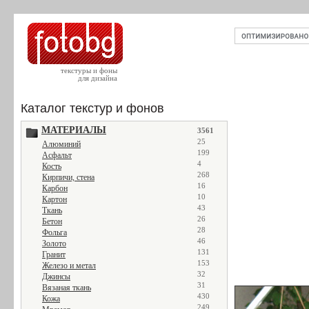
текстуры и фоны
для дизайна
Каталог текстур и фонов
МАТЕРИАЛЫ
3561
25
Алюминий
199
Асфальт
4
Кость
268
Кирпичи, стена
16
Карбон
10
Картон
43
Ткань
26
Бетон
28
Фольга
46
Золото
131
Гранит
153
Железо и метал
32
Джинсы
31
Вязаная ткань
430
Кожа
249