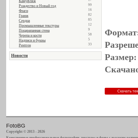
Камуфляж
99
Рождество и Новый год
16
Флаги
82
Гранж
85
Сердца
12
Промышленные текстуры
Формат
9
Поцарапанная стена
58
Черепа и кости
5
Надписи и буквы
Разреше
33
Рентген
Размер:
Новости
Скачано
FotoBG
Copyright © 2013 - 2026
Качественные профессиональные фотографии, текстуры и фоны с высоким разреше