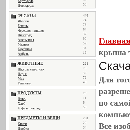
Картофель
58
Помидоры
ФРУКТЫ
448
74
Яблоки
76
Бананы
64
Черешня и вишня
32
Виноград
Главна
90
Апельсины
59
Малина
34
Клубника
крыша 
19
Арбузы
Скача
ЖИВОТНЫЕ
221
73
Шкуры животных
32
Перья
Для тог
76
Мех
40
Рептилии
разреш
ПРОДУКТЫ
78
11
Пиво
по само
8
Хлеб
59
Кофе и шоколад
компью
ПРЕДМЕТЫ И ВЕЩИ
250
29
Все
изо
Книги
34
Пробки