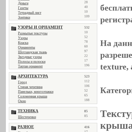
28
Деньги
бесплат
40
Газеты
10
Тетрадный лист
109
регистр
Зонтики
УЗОРЫ И ОРНАМЕНТ
532
10
Размытые текстуры
52
Узоры
На данн
78
Краска
60
Орнаменты
97
разреше
Шотландская ткань
22
Звездные узоры
17
Полосы и полоски
texture
196
Тартан орнамент
АРХИТЕКТУРА
523
112
Город
106
Старая черепица
Категор
52
Панельки, многоэтажки
65
Соломенная крыша
188
Окно
Тексту
ТЕХНИКА
85
85
Шестеренки
крыша
РАЗНОЕ
416
17