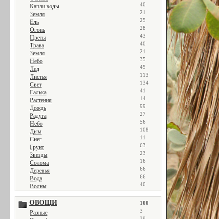
40
Капли воды
21
Земля
25
Ель
28
Огонь
43
Цветы
40
Трава
21
Земля
35
Небо
45
Лед
113
Листья
134
Свет
41
Галька
14
Растения
99
Дождь
27
Радуга
56
Небо
108
Дым
11
Снег
63
Грунт
23
Звезды
16
Солома
66
Деревья
66
Вода
40
Волны
ОВОЩИ
100
3
Разные
39