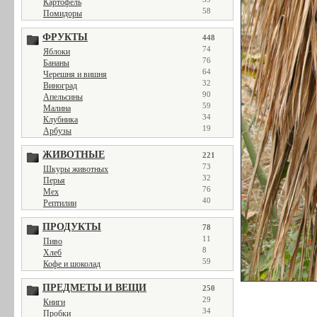
Картофель
58
Помидоры
ФРУКТЫ
448
74
Яблоки
76
Бананы
64
Черешня и вишня
32
Виноград
90
Апельсины
59
Малина
34
Клубника
19
Арбузы
ЖИВОТНЫЕ
221
73
Шкуры животных
32
Перья
76
Мех
40
Рептилии
ПРОДУКТЫ
78
11
Пиво
8
Хлеб
59
Кофе и шоколад
ПРЕДМЕТЫ И ВЕЩИ
250
29
Книги
34
Пробки