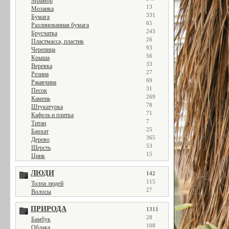
Мрамор
13
Мозаика
331
Бумага
65
Разлинованная бумага
243
Брусчатка
26
Пластмасса, пластик
93
Черепица
56
Крыша
33
Веревка
27
Резина
69
Ржавчина
31
Песок
269
Камень
78
Штукатурка
71
Кафель и плитка
7
Титан
25
Бархат
365
Дерево
53
Шерсть
15
Цинк
ЛЮДИ
142
115
Толпа людей
27
Волосы
ПРИРОДА
1311
28
Бамбук
108
Облака