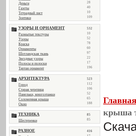
28
Деньги
40
Газеты
10
Тетрадный лист
109
Зонтики
УЗОРЫ И ОРНАМЕНТ
532
10
Размытые текстуры
52
Узоры
78
Краска
60
Орнаменты
97
Шотландская ткань
22
Звездные узоры
17
Полосы и полоски
196
Тартан орнамент
АРХИТЕКТУРА
523
112
Город
106
Старая черепица
52
Панельки, многоэтажки
Главна
65
Соломенная крыша
188
Окно
крыша 
ТЕХНИКА
85
85
Шестеренки
Скача
РАЗНОЕ
416
17