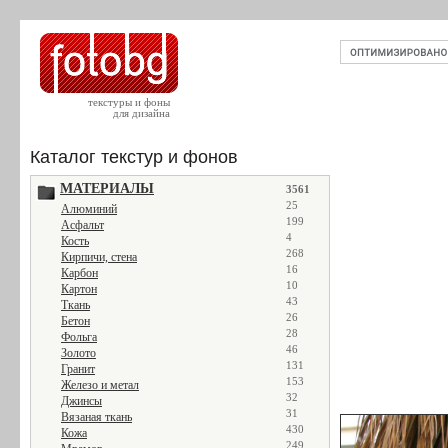
текстуры и фоны
для дизайна
Каталог текстур и фонов
МАТЕРИАЛЫ
3561
25
Алюминий
199
Асфальт
4
Кость
268
Кирпичи, стена
16
Карбон
10
Картон
43
Ткань
26
Бетон
28
Фольга
46
Золото
131
Гранит
153
Железо и метал
32
Джинсы
31
Вязаная ткань
430
Кожа
249