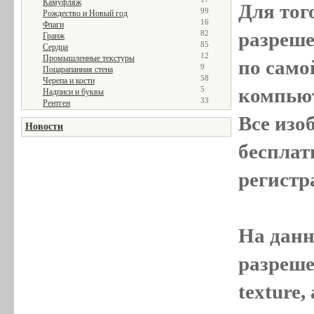
Камуфляж
Для тог
99
Рождество и Новый год
16
Флаги
разреш
82
Гранж
85
Сердца
12
Промышленные текстуры
по само
9
Поцарапанная стена
58
Черепа и кости
компью
5
Надписи и буквы
33
Рентген
Все
изо
Новости
бесплат
регистр
На данн
разреше
texture