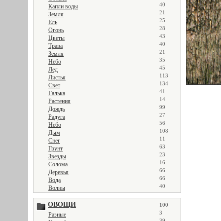
40
Капли воды
21
Земля
25
Ель
28
Огонь
43
Цветы
40
Трава
21
Земля
35
Небо
45
Лед
113
Листья
134
Свет
41
Галька
14
Растения
99
Дождь
27
Радуга
56
Небо
108
Дым
11
Снег
63
Грунт
23
Звезды
16
Солома
66
Деревья
66
Вода
40
Волны
ОВОЩИ
100
3
Разные
39