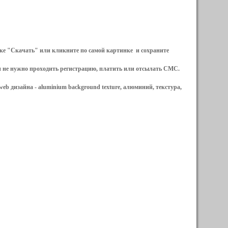
ылке "Скачать" или кликните по самой картинке и сохраните
и не нужно проходить регистрацию, платить или отсылать СМС.
web дизайна -
aluminium background texture, алюминий, текстура,