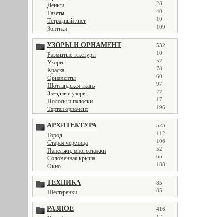
28
Деньги
40
Газеты
10
Тетрадный лист
109
Зонтики
УЗОРЫ И ОРНАМЕНТ
532
10
Размытые текстуры
52
Узоры
78
Краска
60
Орнаменты
97
Шотландская ткань
22
Звездные узоры
17
Полосы и полоски
196
Тартан орнамент
АРХИТЕКТУРА
523
112
Город
106
Старая черепица
52
Панельки, многоэтажки
65
Соломенная крыша
188
Окно
ТЕХНИКА
85
85
Шестеренки
РАЗНОЕ
416
17