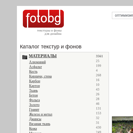
текстуры и фоны
для дизайна
Каталог текстур и фонов
МАТЕРИАЛЫ
3561
25
Алюминий
199
Асфальт
4
Кость
268
Кирпичи, стена
16
Карбон
10
Картон
43
Ткань
26
Бетон
28
Фольга
46
Золото
131
Гранит
153
Железо и метал
32
Джинсы
31
Вязаная ткань
430
Кожа
249