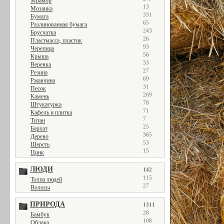
Мрамор
13
Мозаика
331
Бумага
65
Разлинованная бумага
243
Брусчатка
26
Пластмасса, пластик
93
Черепица
56
Крыша
33
Веревка
27
Резина
69
Ржавчина
31
Песок
269
Камень
78
Штукатурка
71
Кафель и плитка
7
Титан
25
Бархат
365
Дерево
53
Шерсть
15
Цинк
ЛЮДИ
142
115
Толпа людей
27
Волосы
ПРИРОДА
1311
28
Бамбук
108
Облака