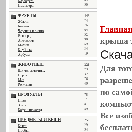
Картофель
58
Помидоры
ФРУКТЫ
448
74
Яблоки
76
Главна
Бананы
64
Черешня и вишня
32
Виноград
крыша 
90
Апельсины
59
Малина
34
Клубника
Скача
19
Арбузы
ЖИВОТНЫЕ
221
Для тог
73
Шкуры животных
32
Перья
разреш
76
Мех
40
Рептилии
по само
ПРОДУКТЫ
78
11
Пиво
компью
8
Хлеб
59
Кофе и шоколад
Все
изо
ПРЕДМЕТЫ И ВЕЩИ
250
бесплат
29
Книги
34
Пробки