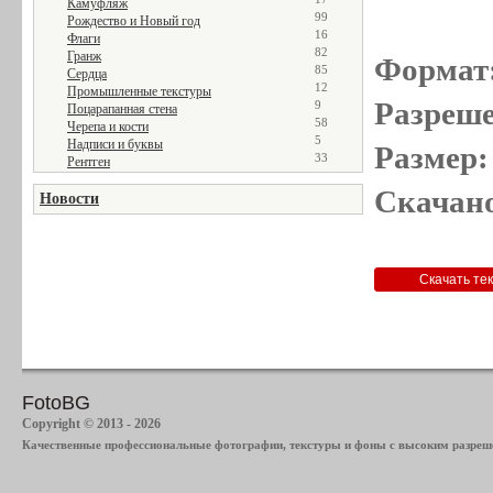
Камуфляж
99
Рождество и Новый год
16
Флаги
82
Гранж
Формат
85
Сердца
12
Промышленные текстуры
Разреше
9
Поцарапанная стена
58
Черепа и кости
5
Надписи и буквы
Размер:
33
Рентген
Скачано
Новости
FotoBG
Copyright © 2013 - 2026
Качественные профессиональные фотографии, текстуры и фоны с высоким разреше