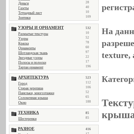
28
Деньги
регистр
40
Газеты
10
Тетрадный лист
109
Зонтики
УЗОРЫ И ОРНАМЕНТ
532
На данн
10
Размытые текстуры
52
Узоры
разреше
78
Краска
60
Орнаменты
97
texture
Шотландская ткань
22
Звездные узоры
17
Полосы и полоски
196
Тартан орнамент
Категор
АРХИТЕКТУРА
523
112
Город
106
Старая черепица
52
Панельки, многоэтажки
65
Соломенная крыша
Тексту
188
Окно
крыша
ТЕХНИКА
85
85
Шестеренки
РАЗНОЕ
416
17