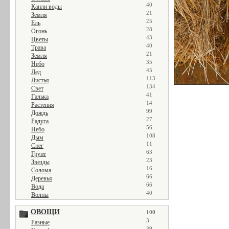
40
Капли воды
21
Земля
25
Ель
28
Огонь
43
Цветы
40
Трава
21
Земля
35
Небо
45
Лед
113
Листья
134
Свет
41
Галька
14
Растения
99
Дождь
27
Радуга
56
Небо
108
Дым
11
Снег
63
Грунт
23
Звезды
16
Солома
66
Деревья
66
Вода
40
Волны
ОВОЩИ
100
3
Разные
39