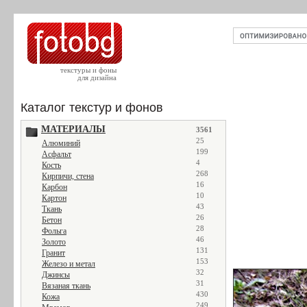
текстуры и фоны
для дизайна
Каталог текстур и фонов
МАТЕРИАЛЫ
3561
25
Алюминий
199
Асфальт
4
Кость
268
Кирпичи, стена
16
Карбон
10
Картон
43
Ткань
26
Бетон
28
Фольга
46
Золото
131
Гранит
153
Железо и метал
32
Джинсы
31
Вязаная ткань
430
Кожа
249