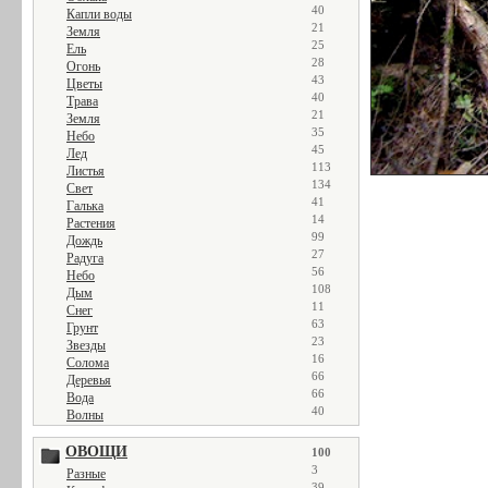
40
Капли воды
21
Земля
25
Ель
28
Огонь
43
Цветы
40
Трава
21
Земля
35
Небо
45
Лед
113
Листья
134
Свет
41
Галька
14
Растения
99
Дождь
27
Радуга
56
Небо
108
Дым
11
Снег
63
Грунт
23
Звезды
16
Солома
66
Деревья
66
Вода
40
Волны
ОВОЩИ
100
3
Разные
39