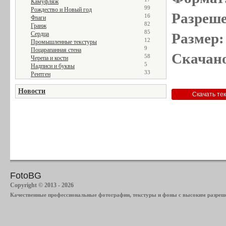
Камуфляж
99
Рождество и Новый год
Разреше
16
Флаги
82
Гранж
85
Сердца
Размер:
12
Промышленные текстуры
9
Поцарапанная стена
Скачано
58
Черепа и кости
5
Надписи и буквы
33
Рентген
Новости
FotoBG
Copyright © 2013 - 2026
Качественные профессиональные фотографии, текстуры и фоны с высоким разреше