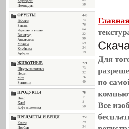
Картофель
58
Помидоры
ФРУКТЫ
448
Главна
74
Яблоки
76
Бананы
64
текстур
Черешня и вишня
32
Виноград
90
Апельсины
Скача
59
Малина
34
Клубника
19
Арбузы
Для тог
ЖИВОТНЫЕ
221
73
разреш
Шкуры животных
32
Перья
76
Мех
по само
40
Рептилии
компью
ПРОДУКТЫ
78
11
Пиво
8
Все
изо
Хлеб
59
Кофе и шоколад
бесплат
ПРЕДМЕТЫ И ВЕЩИ
250
29
Книги
регистр
34
Пробки