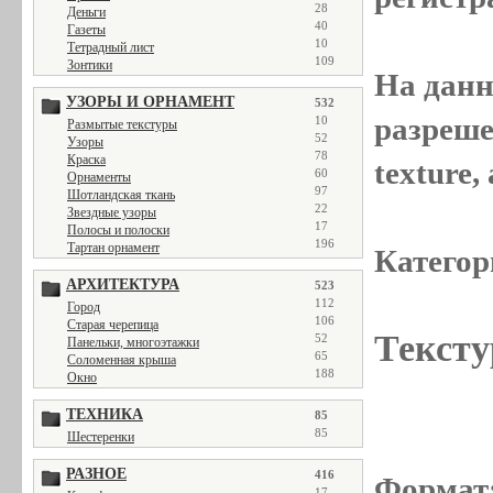
28
Деньги
40
Газеты
10
Тетрадный лист
109
Зонтики
На данн
УЗОРЫ И ОРНАМЕНТ
532
разреше
10
Размытые текстуры
52
Узоры
78
Краска
texture
60
Орнаменты
97
Шотландская ткань
22
Звездные узоры
17
Полосы и полоски
196
Тартан орнамент
Категор
АРХИТЕКТУРА
523
112
Город
106
Старая черепица
Тексту
52
Панельки, многоэтажки
65
Соломенная крыша
188
Окно
ТЕХНИКА
85
85
Шестеренки
РАЗНОЕ
416
Формат
17