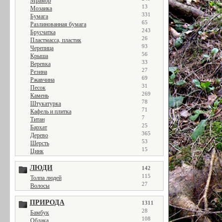
Мрамор
13
Мозаика
331
Бумага
65
Разлинованная бумага
243
Брусчатка
26
Пластмасса, пластик
93
Черепица
56
Крыша
33
Веревка
27
Резина
69
Ржавчина
31
Песок
269
Камень
78
Штукатурка
71
Кафель и плитка
7
Титан
25
Бархат
365
Дерево
53
Шерсть
15
Цинк
ЛЮДИ
142
115
Толпа людей
27
Волосы
ПРИРОДА
1311
28
Бамбук
108
Облака