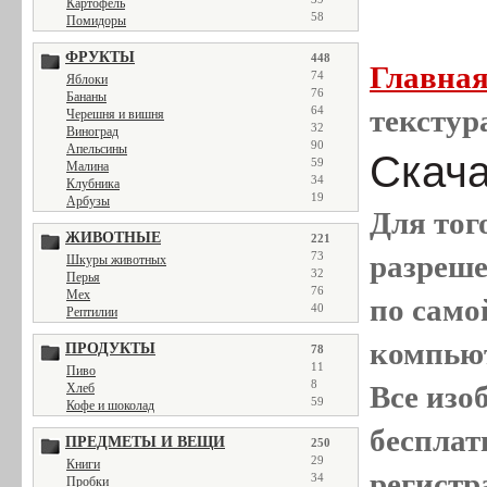
Картофель
58
Помидоры
ФРУКТЫ
448
Главна
74
Яблоки
76
Бананы
64
текстур
Черешня и вишня
32
Виноград
90
Апельсины
Скача
59
Малина
34
Клубника
19
Арбузы
Для тог
ЖИВОТНЫЕ
221
73
разреш
Шкуры животных
32
Перья
76
Мех
по само
40
Рептилии
компью
ПРОДУКТЫ
78
11
Пиво
8
Все
изо
Хлеб
59
Кофе и шоколад
бесплат
ПРЕДМЕТЫ И ВЕЩИ
250
29
Книги
регистр
34
Пробки