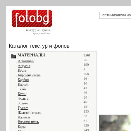
текстуры и фоны
для дизайна
Каталог текстур и фонов
МАТЕРИАЛЫ
3561
25
Алюминий
199
Асфальт
4
Кость
268
Кирпичи, стена
16
Карбон
10
Картон
43
Ткань
26
Бетон
28
Фольга
46
Золото
131
Гранит
153
Железо и метал
32
Джинсы
31
Вязаная ткань
430
Кожа
249