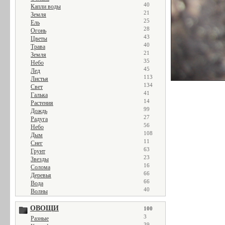
40
Капли воды
21
Земля
25
Ель
28
Огонь
43
Цветы
40
Трава
21
Земля
35
Небо
45
Лед
113
Листья
134
Свет
41
Галька
14
Растения
99
Дождь
27
Радуга
56
Небо
108
Дым
11
Снег
63
Грунт
23
Звезды
16
Солома
66
Деревья
66
Вода
40
Волны
ОВОЩИ
100
3
Разные
39