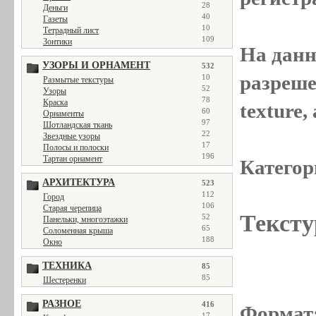
28
Деньги
40
Газеты
10
Тетрадный лист
109
Зонтики
На данн
УЗОРЫ И ОРНАМЕНТ
532
разреше
10
Размытые текстуры
52
Узоры
78
Краска
texture
60
Орнаменты
97
Шотландская ткань
22
Звездные узоры
17
Полосы и полоски
196
Тартан орнамент
Категор
АРХИТЕКТУРА
523
112
Город
106
Старая черепица
Тексту
52
Панельки, многоэтажки
65
Соломенная крыша
188
Окно
ТЕХНИКА
85
85
Шестеренки
РАЗНОЕ
416
Формат
17