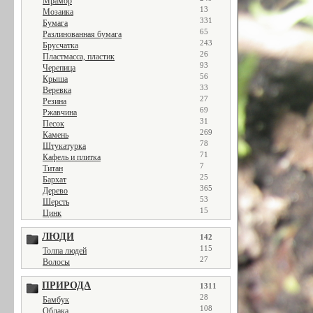
Мрамор
13
Мозаика
331
Бумага
65
Разлинованная бумага
243
Брусчатка
26
Пластмасса, пластик
93
Черепица
56
Крыша
33
Веревка
27
Резина
69
Ржавчина
31
Песок
269
Камень
78
Штукатурка
71
Кафель и плитка
7
Титан
25
Бархат
365
Дерево
53
Шерсть
15
Цинк
ЛЮДИ
142
115
Толпа людей
27
Волосы
ПРИРОДА
1311
28
Бамбук
108
Облака