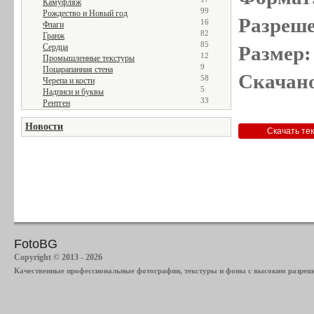
Камуфляж
99
Рождество и Новый год
Разреше
16
Флаги
82
Гранж
85
Сердца
Размер:
12
Промышленные текстуры
9
Поцарапанная стена
Скачано
58
Черепа и кости
5
Надписи и буквы
33
Рентген
Новости
FotoBG
Copyright © 2013 - 2026
Качественные профессиональные фотографии, текстуры и фоны с высоким разреше