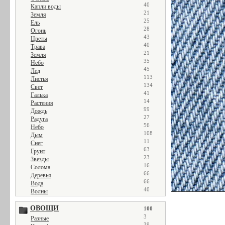
40
Капли воды
21
Земля
25
Ель
28
Огонь
43
Цветы
40
Трава
21
Земля
35
Небо
45
Лед
113
Листья
134
Свет
41
Галька
14
Растения
99
Дождь
27
Радуга
56
Небо
108
Дым
11
Снег
63
Грунт
23
Звезды
16
Солома
66
Деревья
66
Вода
40
Волны
ОВОЩИ
100
3
Разные
39