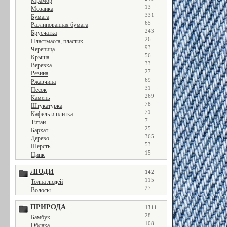
Мрамор
13
Мозаика
331
Бумага
65
Разлинованная бумага
243
Брусчатка
26
Пластмасса, пластик
93
Черепица
56
Крыша
33
Веревка
27
Резина
69
Ржавчина
31
Песок
269
Камень
78
Штукатурка
71
Кафель и плитка
7
Титан
25
Бархат
365
Дерево
53
Шерсть
15
Цинк
ЛЮДИ
142
115
Толпа людей
27
Волосы
ПРИРОДА
1311
28
Бамбук
108
Облака